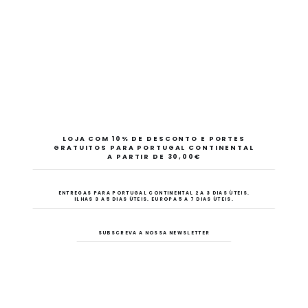
LOJA COM 10% DE DESCONTO E PORTES
GRATUITOS PARA PORTUGAL CONTINENTAL
A PARTIR DE 30,00€
ENTREGAS PARA PORTUGAL CONTINENTAL 2 A 3 DIAS ÚTEIS.
ILHAS 3 A 5 DIAS ÚTEIS. EUROPA 5 A 7 DIAS ÚTEIS.
SUBSCREVA A NOSSA NEWSLETTER