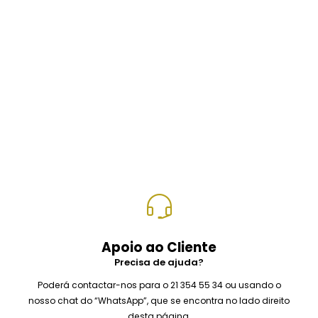
original
atual
original
atual
era:
é:
era:
é:
29,00 €.
26,10 €.
24,00 €.
21,60 €.
Apoio ao Cliente
Precisa de ajuda?
Poderá contactar-nos para o 21 354 55 34 ou usando o
nosso chat do “WhatsApp”, que se encontra no lado direito
desta página.