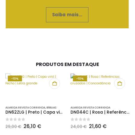
Saiba mais...
PRODUTOS EM DESTAQUE
-10%
-10%
ALMEIDA REVISTA CORRIGIDA
,
BÍBLIAS
ALMEIDA REVISTA CORRIGIDA
DN62ZLG | Preto | Capa vinil | Fecho | Letra grande
DN044C | Rosa | Referências cruzadas | Concordância
O
O
O
O
0
out of 5
0
out of 5
26,10
€
21,60
€
29,00
€
24,00
€
preço
preço
preço
preço