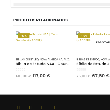
PRODUTOS RELACIONADOS
-10%
-10%
ESGOTA
BÍBLIAS DE ESTUDO
,
NOVA ALMEIDA ATUALIZADA
BÍBLIAS DE ESTUDO
,
NOVA AL
Bíblia de Estudo NAA | Couro Genuíno (NA085E)
0
out of 5
0
out of 5
O
O
O
117,00
€
67,50
€
130,00
€
75,00
€
preço
preço
preço
original
atual
original
era:
é:
era:
130,00 €.
117,00 €.
75,00 €