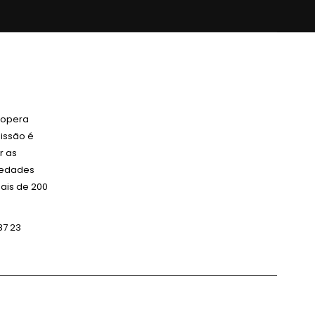
 opera
issão é
r as
ciedades
ais de 200
87 23