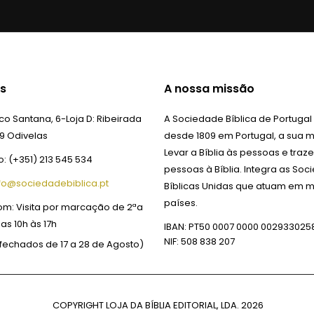
s
A nossa missão
o Santana, 6-Loja D:
Ribeirada
A Sociedade Bíblica de Portugal
9 Odivelas
desde 1809 em Portugal, a sua m
Levar a Bíblia às pessoas e traze
o:
(+351) 213 545 534
pessoas à Bíblia. Integra as So
fo@sociedadebiblica.pt
Bíblicas Unidas que atuam em m
países.
om:
Visita por marcação de 2ªa
das 10h às 17h
IBAN: PT50 0007 0000 002933025
NIF: 508 838 207
fechados de 17 a 28 de Agosto)
COPYRIGHT LOJA DA BÍBLIA EDITORIAL, LDA.
2026