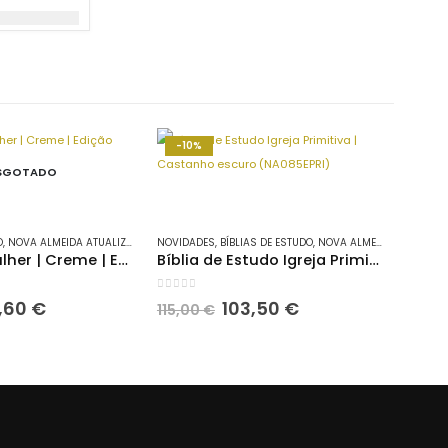
-10%
SGOTADO
O
,
NOVA ALMEIDA ATUALIZADA
NOVIDADES
,
BÍBLIAS DE ESTUDO
,
NOVA ALMEIDA ATUALIZADA
Bíblia da Mulher | Creme | Edição pequena (NA065NBEM)
Bíblia de Estudo Igreja Primitiva | Castanho escuro (NA085EPRI)
0
out of 5
O
O
O
,60
€
103,50
€
115,00
€
eço
preço
preço
preço
iginal
atual
original
atual
:
é:
era:
é:
,00 €.
57,60 €.
115,00 €.
103,50 €.