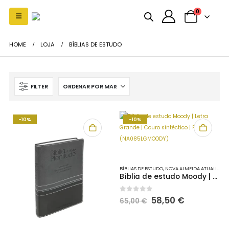
0
HOME
LOJA
BÍBLIAS DE ESTUDO
FILTER
-10%
-10%
BÍBLIAS DE ESTUDO
,
NOVA ALMEIDA ATUALIZADA
Bíblia de estudo Moody | Letra Grande | Couro sintéctico | Preto (NA085LGMOODY)
O
O
0
out of 5
58,50
€
65,00
€
preço
preço
original
atual
era:
é: