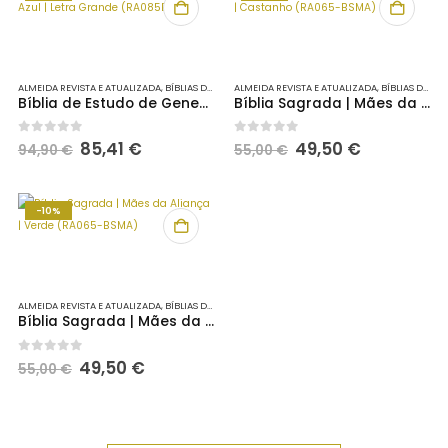
ALMEIDA REVISTA E ATUALIZADA
,
BÍBLIAS DE ESTUDO
ALMEIDA REVISTA E ATUALIZADA
,
BÍBLIAS DE ESTUDO
Bíblia de Estudo de Genebra | Azul | Letra Grande (RA085BGLG)
Bíblia Sagrada | Mães da Aliança | Castanho (RA065-BSMA)
O
O
O
O
0
out of 5
0
out of 5
85,41
€
49,50
€
94,90
€
55,00
€
preço
preço
preço
preço
original
atual
original
atual
era:
é:
era:
é:
94,90 €.
85,41 €.
55,00 €.
49,50 €.
-10%
ALMEIDA REVISTA E ATUALIZADA
,
BÍBLIAS DE ESTUDO
Bíblia Sagrada | Mães da Aliança | Verde (RA065-BSMA)
O
O
0
out of 5
49,50
€
55,00
€
preço
preço
original
atual
era:
é:
55,00 €.
49,50 €.