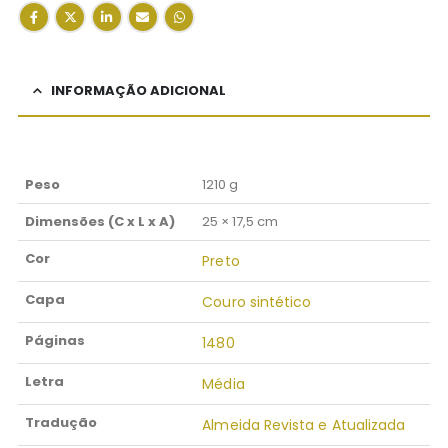
INFORMAÇÃO ADICIONAL
Peso
1210 g
Dimensões (C x L x A)
25 × 17,5 cm
Cor
Preto
Capa
Couro sintético
Páginas
1480
Letra
Média
Tradução
Almeida Revista e Atualizada