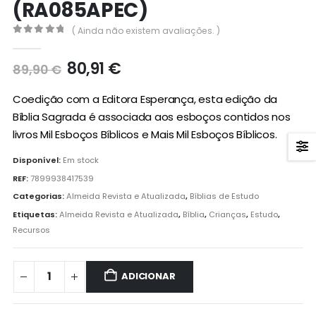
(RA085APEC)
( Ainda não existem avaliações. )
0
out of 5
O
O
80,91
€
89,90
€
preço
preço
original
atual
Coedição com a Editora Esperança, esta edição da
era:
é:
Bíblia Sagrada é associada aos esboços contidos nos
89,90 €.
80,91 €.
livros Mil Esboços Bíblicos e Mais Mil Esboços Bíblicos.
Disponível:
Em stock
REF:
7899938417539
Categorias:
Almeida Revista e Atualizada
,
Bíblias de Estudo
Etiquetas:
Almeida Revista e Atualizada
,
Bíblia
,
Crianças
,
Estudo
,
Recursos
ADICIONAR