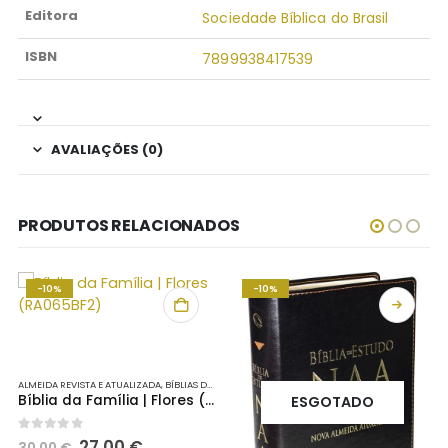
Editora
Sociedade Bíblica do Brasil
ISBN
7899938417539
AVALIAÇÕES (0)
PRODUTOS RELACIONADOS
-10%
-10%
ALMEIDA REVISTA E ATUALIZADA
,
BÍBLIAS DE ESTUDO
Bíblia da Família | Flores (RA065BF2)
ESGOTADO
O
O
0
out of 5
27,00
€