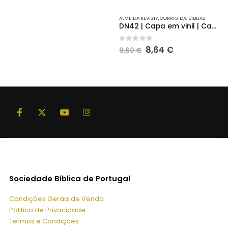
ALMEIDA REVISTA CORRIGIDA
,
BÍBLIAS
DN42 | Capa em vinil | Castanho
O
O
0
out of 5
8,64
€
9,60
€
preço
preço
original
atual
era:
é:
9,60 €.
8,64 €.
Sociedade Bíblica de Portugal
Condições Gerais de Venda
Politica de Privacidade
Termos e Condições