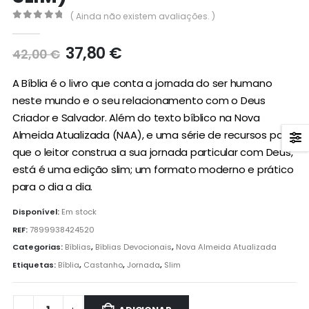
( Ainda não existem avaliações. )
0
out of 5
O
O
37,80
€
42,00
€
preço
preço
original
atual
A Bíblia é o livro que conta a jornada do ser humano
era:
é:
neste mundo e o seu relacionamento com o Deus
42,00 €.
37,80 €.
Criador e Salvador. Além do texto bíblico na Nova
Almeida Atualizada (NAA), e uma série de recursos para
que o leitor construa a sua jornada particular com Deus,
está é uma edição slim; um formato moderno e prático
para o dia a dia.
Disponível:
Em stock
REF:
7899938424520
Categorias:
Bíblias
,
Bíblias Devocionais
,
Nova Almeida Atualizada
Etiquetas:
Bíblia
,
Castanho
,
Jornada
,
Slim