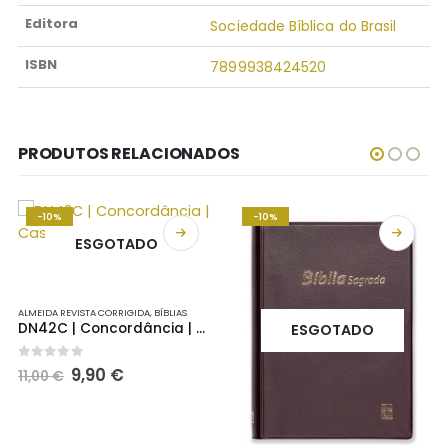
Editora
Sociedade Bíblica do Brasil
ISBN
7899938424520
PRODUTOS RELACIONADOS
-10%
-10%
ESGOTADO
ALMEIDA REVISTA CORRIGIDA
,
BÍBLIAS
DN42C | Concordância | Castanho
ESGOTADO
O
O
0
out of 5
9,90
€
11,00
€
preço
preço
original
atual
era:
é:
11,00 €.
9,90 €.