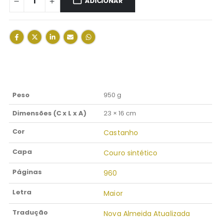
ADICIONAR
Peso
950 g
Dimensões (C x L x A)
23 × 16 cm
Cor
Castanho
Capa
Couro sintético
Páginas
960
Letra
Maior
Tradução
Nova Almeida Atualizada