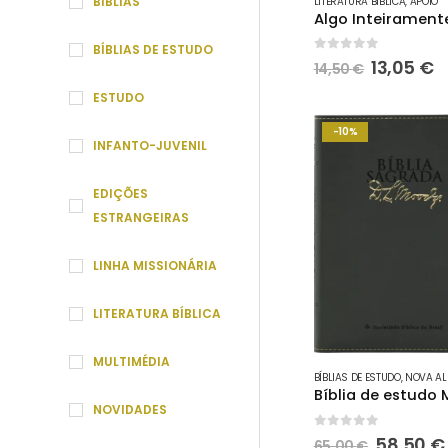
BÍBLIAS
LITERATURA BÍBLICA
,
APOIO
BÍBLIAS DE ESTUDO
0
out of 5
O
O
13,05
€
14,50
€
preço
p
ESTUDO
original
a
era:
é:
-10%
14,50 €.
1
INFANTO-JUVENIL
EDIÇÕES
ESTRANGEIRAS
LINHA MISSIONÁRIA
LITERATURA BÍBLICA
MULTIMÉDIA
BÍBLIAS DE ESTUDO
,
NOVA ALMEIDA
NOVIDADES
0
out of 5
O
58,50
€
65,00
€