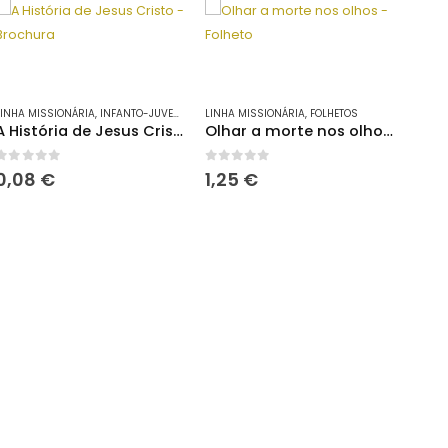
LINHA MISSIONÁRIA
,
INFANTO-JUVENIL
LINHA MISSIONÁRIA
,
FOLHETOS
A História de Jesus Cristo – Brochura
Olhar a morte nos olhos – Folheto
0
out of 5
0
out of 5
0,08
€
1,25
€