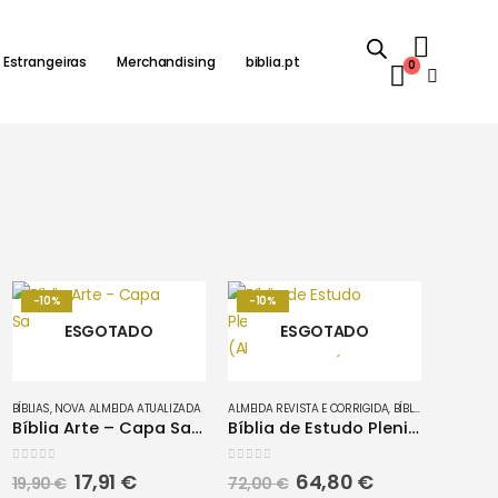
 Estrangeiras
Merchandising
biblia.pt
0
-10%
-10%
ESGOTADO
ESGOTADO
BÍBLIAS
,
NOVA ALMEIDA ATUALIZADA
ALMEIDA REVISTA E CORRIGIDA
,
BÍBLIAS DE ESTUDO
Bíblia Arte – Capa Sacrifício (NA63)
Bíblia de Estudo Plenitude | Bicolor (ARC085BPPJV)
0
out of 5
0
out of 5
O
O
O
O
17,91
€
64,80
€
19,90
€
72,00
€