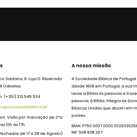
s
A nossa missão
o Santana, 6-Loja D:
Ribeirada
A Sociedade Bíblica de Portugal
9 Odivelas
desde 1809 em Portugal, a sua m
Levar a Bíblia às pessoas e traze
o:
(+351) 213 545 534
pessoas à Bíblia. Integra as So
fo@sociedadebiblica.pt
Bíblicas Unidas que atuam em m
países.
om:
Visita por marcação de 2ªa
das 10h às 17h
IBAN: PT50 0007 0000 002933025
NIF: 508 838 207
fechados de 17 a 28 de Agosto)