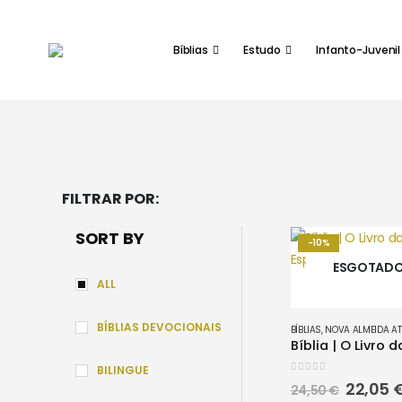
Bíblias
Estudo
Infanto-Juvenil
FILTRAR POR:
SORT BY
-10%
ESGOTAD
ALL
BÍBLIAS DEVOCIONAIS
BÍBLIAS
,
NOVA ALMEIDA AT
BILINGUE
0
out of 5
O
22,05
24,50
€