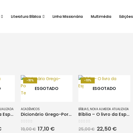
Literatura Bíblica
Linha Missionária
Multimédia
Edições
-10%
-10%
O
ESGOTADO
ESGOTADO
UALIZADA
ACADÉMICOS
BÍBLIAS
,
NOVA ALMEIDA ATUALIZADA
Bíblia | O Livro da Esperança (NA063BLE)
Dicionário Grego-Português do Novo Testamento
Bíblia – O livro da Esperança
0
out of 5
0
out of 5
O
O
O
O
O
€
17,10
€
22,50
€
19,00
€
25,00
€