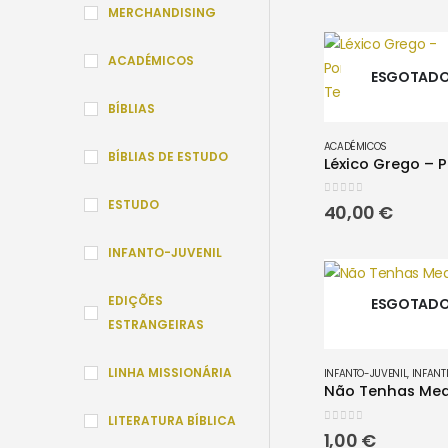
preço
MERCHANDISING
origina
era:
24,50 €
ACADÉMICOS
ESGOTAD
BÍBLIAS
ACADÉMICOS
BÍBLIAS DE ESTUDO
ESTUDO
0
out of 5
40,00
€
INFANTO-JUVENIL
EDIÇÕES
ESGOTAD
ESTRANGEIRAS
LINHA MISSIONÁRIA
INFANTO-JUVENIL
,
INFANTI
LITERATURA BÍBLICA
0
out of 5
1,00
€