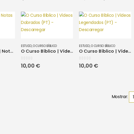
preço
preço
original
atual
era:
é:
39,90 €.
35,91 €
ESTUDO
,
O CURSO BÍBLICO
ESTUDO
,
O CURSO BÍBLICO
O Curso Bíblico | Notas Moderador
O Curso Bíblico | Vídeos Dobrados (PT) – Descarregar
O Curso Bíblico | Vídeos Legendados (PT) – Descarregar
0
out of 5
0
out of 5
10,00
€
10,00
€
Mostrar: