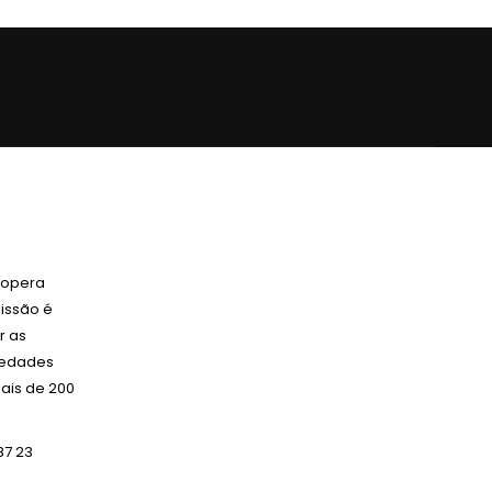
 opera
issão é
r as
ciedades
ais de 200
87 23