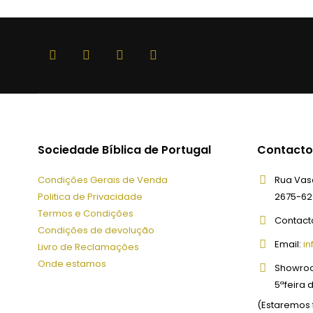
Sociedade Bíblica de Portugal
Contacto
Condições Gerais de Venda
Rua Vasc
Politica de Privacidade
2675-62
Termos e Condições
Contact
Condições de devolução
Email:
in
Livro de Reclamações
Onde estamos
Showro
5ªfeira 
(Estaremos 