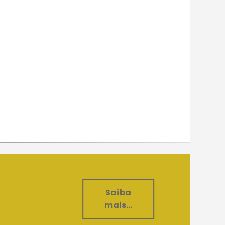
Saiba
mais...