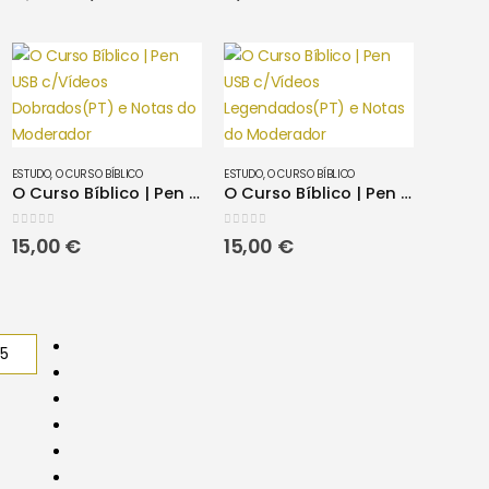
preço
preço
original
atual
era:
é:
.
21,90 €.
19,71 €.
ESTUDO
,
O CURSO BÍBLICO
ESTUDO
,
O CURSO BÍBLICO
O Curso Bíblico | Pen USB c/Vídeos Dobrados(PT) e Notas do Moderador
O Curso Bíblico | Pen USB c/Vídeos Legendados(PT) e Notas do Moderador
0
out of 5
0
out of 5
15,00
€
15,00
€