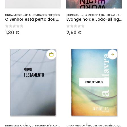
LINHA MISSIONÁRIA
,
NOVIDADES
,
PORÇÕES
BILINGUE
,
LINHA MISSIONÁRIA
,
LITERATURA BÍBLICA
O Senhor está perto dos que perderam a coragem
Evangelho de João-Bilíngue (Português/Inglês)
0
out of 5
0
out of 5
1,30
€
2,50
€
ESGOTADO
LINHA MISSIONÁRIA
,
LITERATURA BÍBLICA
,
NOVOS TESTAMENTOS
LINHA MISSIONÁRIA
,
PORÇÕES
,
LITERATURA BÍBLICA
,
PORÇ