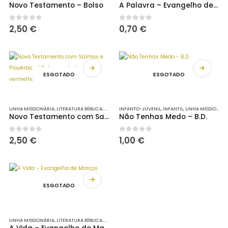
Novo Testamento – Bolso
A Palavra – Evangelho de João
0
out of 5
0
out of 5
2,50
€
0,70
€
ESGOTADO
ESGOTADO
LINHA MISSIONÁRIA
,
LITERATURA BÍBLICA
,
NOVOS TESTAMENTOS
INFANTO-JUVENIL
,
PORÇÕES
,
INFANTIL
,
LINHA MISSIONÁRIA
Novo Testamento com Salmos e Provérbios | Palavras de Jesus a vermelho | (RC68-360AFR)
Não Tenhas Medo – B.D.
0
out of 5
0
out of 5
2,50
€
1,00
€
ESGOTADO
LINHA MISSIONÁRIA
,
LITERATURA BÍBLICA
,
PORÇÕES
,
PORÇÕES