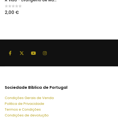
A Vida – Evangelho de Marcos
0
out of 5
2,00
€
Sociedade Bíblica de Portugal
Condições Gerais de Venda
Politica de Privacidade
Termos e Condições
Condições de devolução