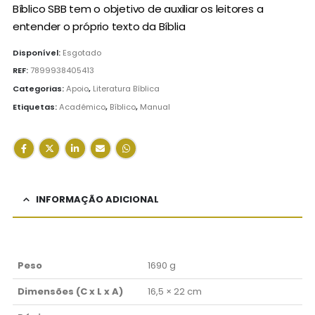
55,00 €.
49,50 €.
Bíblico SBB tem o objetivo de auxiliar os leitores a
entender o próprio texto da Bíblia
Disponível:
Esgotado
REF:
7899938405413
Categorias:
Apoio
,
Literatura Bíblica
Etiquetas:
Académico
,
Bíblico
,
Manual
INFORMAÇÃO ADICIONAL
Peso
1690 g
Dimensões (C x L x A)
16,5 × 22 cm