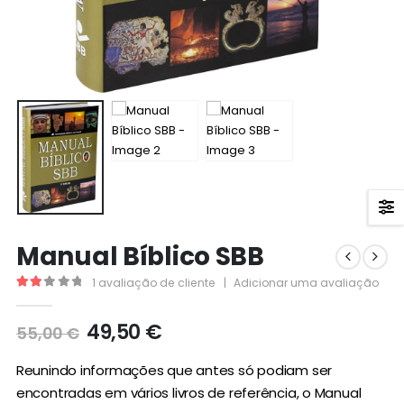
Manual Bíblico SBB
1
avaliação de cliente
|
Adicionar uma avaliação
2.00
out of 5
O
O
49,50
€
55,00
€
preço
preço
original
atual
Reunindo informações que antes só podiam ser
era:
é:
encontradas em vários livros de referência, o Manual