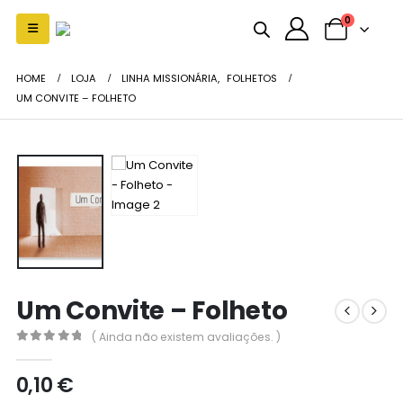
0
HOME
LOJA
LINHA MISSIONÁRIA
,
FOLHETOS
UM CONVITE – FOLHETO
Um Convite – Folheto
( Ainda não existem avaliações. )
0
out of 5
0,10
€