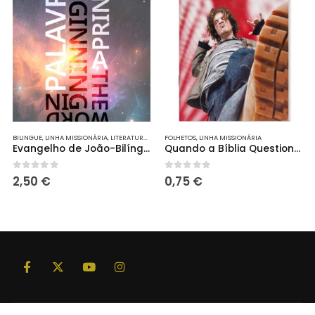
BILINGUE
,
LINHA MISSIONÁRIA
,
LITERATURA BÍBLICA
FOLHETOS
,
PORÇÕES
,
LINHA MISSIONÁRIA
,
PORÇÕES
Evangelho de João-Bilíngue (Português/Inglês)
Quando a Bíblia Questiona a Nossa Violência – Brochura
0
out of 5
0
out of 5
2,50
€
0,75
€