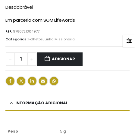
Desdobrável
Em parceria com SGM Lifewords
REF:
9780721304977
Categorias:
Folhetos
,
Linha Missionária
ADICIONAR
INFORMAÇÃO ADICIONAL
Peso
5 g