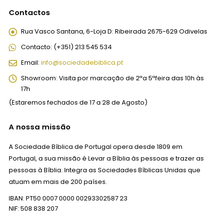
Contactos
Rua Vasco Santana, 6-Loja D:
Ribeirada 2675-629 Odivelas
Contacto:
(+351) 213 545 534
Email:
info@sociedadebiblica.pt
Showroom:
Visita por marcação de 2ªa 5ªfeira das 10h às
17h
(Estaremos fechados de 17 a 28 de Agosto)
A nossa missão
A Sociedade Bíblica de Portugal opera desde 1809 em
Portugal, a sua missão é Levar a Bíblia às pessoas e trazer as
pessoas à Bíblia. Integra as Sociedades Bíblicas Unidas que
atuam em mais de 200 países.
IBAN: PT50 0007 0000 00293302587 23
NIF: 508 838 207