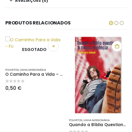
AVALIAÇÕES (0)
PRODUTOS RELACIONADOS
ESGOTADO
FOLHETOS
,
LINHA MISSIONÁRIA
O Caminho Para a Vida – Folheto
0
out of 5
0,50
€
ORÇÕES
,
PORÇÕES
FOLHETOS
,
LINHA MISSIONÁRIA
Quando a Bíblia Questiona a Nossa Violência – Brochura