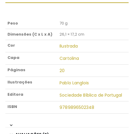
Peso
70 g
Dimensões (C x L x A)
26,1 × 17,2 cm
Cor
Ilustrada
Capa
Cartolina
Páginas
20
Ilustrações
Pablo Langlois
Editora
Sociedade Bíblica de Portugal
ISBN
9789896502348