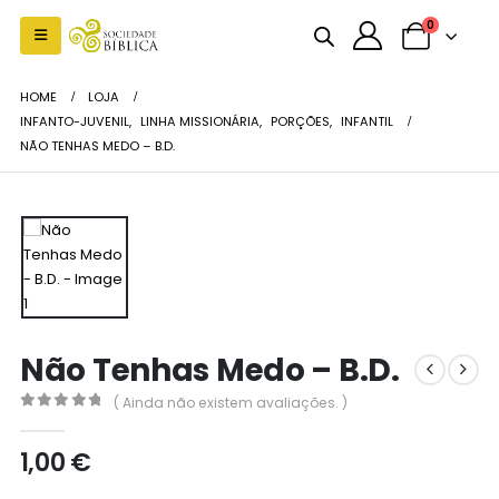
0
HOME
LOJA
INFANTO-JUVENIL
,
LINHA MISSIONÁRIA
,
PORÇÕES
,
INFANTIL
NÃO TENHAS MEDO – B.D.
Não Tenhas Medo – B.D.
( Ainda não existem avaliações. )
0
out of 5
1,00
€