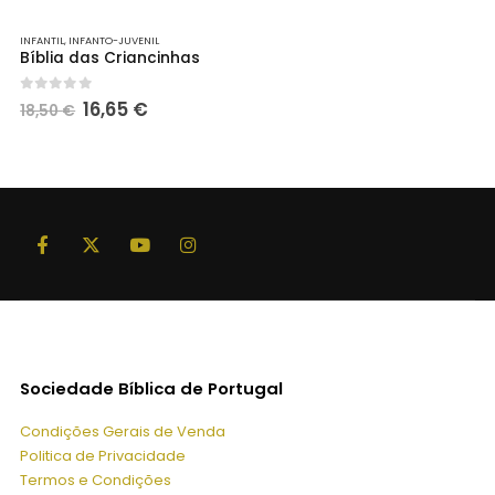
INFANTIL
,
INFANTO-JUVENIL
Bíblia das Criancinhas
O
O
0
out of 5
16,65
€
18,50
€
preço
preço
original
atual
era:
é:
18,50 €.
16,65 €.
Sociedade Bíblica de Portugal
Condições Gerais de Venda
Politica de Privacidade
Termos e Condições