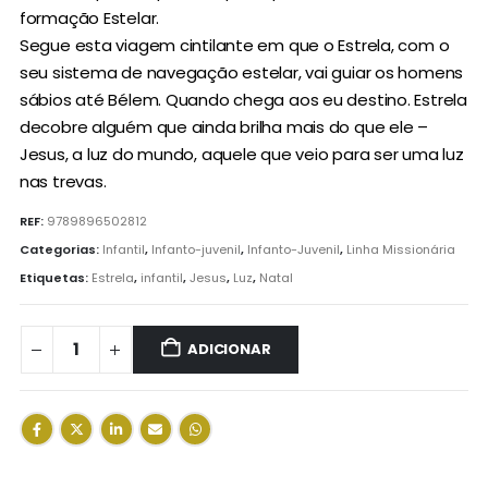
formação Estelar.
Segue esta viagem cintilante em que o Estrela, com o
seu sistema de navegação estelar, vai guiar os homens
sábios até Bélem. Quando chega aos eu destino. Estrela
decobre alguém que ainda brilha mais do que ele –
Jesus, a luz do mundo, aquele que veio para ser uma luz
nas trevas.
REF:
9789896502812
Categorias:
Infantil
,
Infanto-juvenil
,
Infanto-Juvenil
,
Linha Missionária
Etiquetas:
Estrela
,
infantil
,
Jesus
,
Luz
,
Natal
ADICIONAR