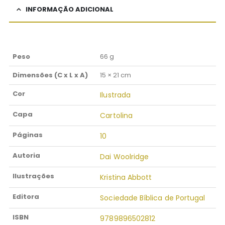
INFORMAÇÃO ADICIONAL
Peso
66 g
Dimensões (C x L x A)
15 × 21 cm
Cor
Ilustrada
Capa
Cartolina
Páginas
10
Autoria
Dai Woolridge
Ilustrações
Kristina Abbott
Editora
Sociedade Bíblica de Portugal
ISBN
9789896502812