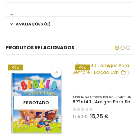
AVALIAÇÕES (0)
PRODUTOS RELACIONADOS
-10%
-10%
A BÍBLIA PARA TODOS
,
BÍBLIAS
,
INFANTIL
,
INFANTO-JUVENIL
BPTct40 | Amigos Para Sempre | Edição Católica
ESGOTADO
O
O
0
out of 5
15,75
€
17,50
€
preço
preço
original
atual
era:
é:
17,50 €.
15,75 €.