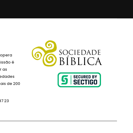
 opera
issão é
r as
ciedades
ais de 200
87 23