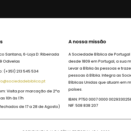
s
A nossa missão
o Santana, 6-Loja D:
Ribeirada
A Sociedade Bíblica de Portugal
9 Odivelas
desde 1809 em Portugal, a sua m
Levar a Bíblia às pessoas e traze
o:
(+351) 213 545 534
pessoas à Bíblia. Integra as So
fo@sociedadebiblica.pt
Bíblicas Unidas que atuam em m
países.
om:
Visita por marcação de 2ªa
das 10h às 17h
IBAN: PT50 0007 0000 002933025
NIF: 508 838 207
fechados de 17 a 28 de Agosto)