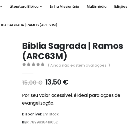
Literatura Bíblica
Linha Missionária
Multimédia
Edições
ÍBLIA SAGRADA | RAMOS (ARC63M)
Bíblia Sagrada | Ramos
(ARC63M)
( Ainda não existem avaliações. )
0
out of 5
O
O
13,50
€
15,00
€
preço
preço
original
atual
Por seu valor acessível, é ideal para ações de
era:
é:
evangelização.
15,00 €.
13,50 €.
Disponível:
Em stock
REF:
7899938419052