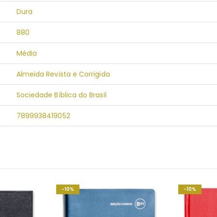
Dura
880
Média
Almeida Revista e Corrigida
Sociedade Bíblica do Brasil
7899938419052
-10%
-10%