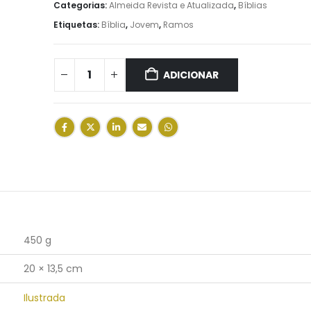
Categorias:
Almeida Revista e Atualizada
,
Bíblias
Etiquetas:
Bíblia
,
Jovem
,
Ramos
ADICIONAR
450 g
20 × 13,5 cm
Ilustrada