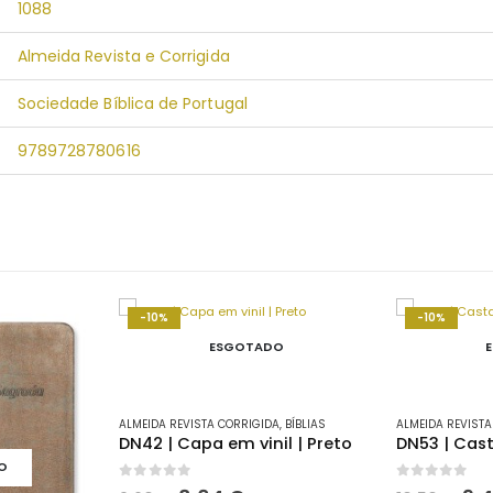
1088
Almeida Revista e Corrigida
Sociedade Bíblica de Portugal
9789728780616
-10%
-10%
ESGOTADO
ALMEIDA REVISTA CORRIGIDA
,
BÍBLIAS
ALMEIDA REVISTA
DN42 | Capa em vinil | Preto
DN53 | Cas
O
0
out of 5
0
out of 5