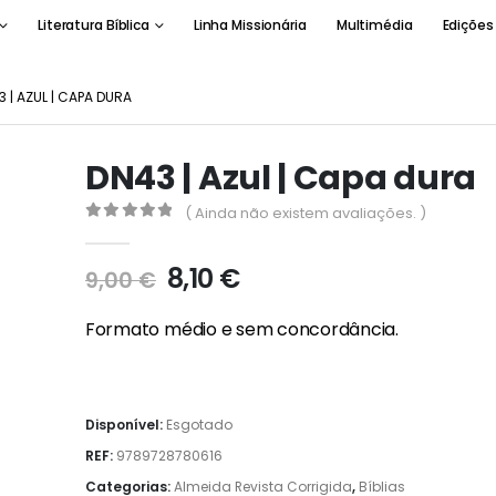
Literatura Bíblica
Linha Missionária
Multimédia
Edições
 | AZUL | CAPA DURA
DN43 | Azul | Capa dura
( Ainda não existem avaliações. )
0
out of 5
O
O
8,10
€
9,00
€
preço
preço
original
atual
Formato médio e sem concordância.
era:
é:
9,00 €.
8,10 €.
Disponível:
Esgotado
REF:
9789728780616
Categorias:
Almeida Revista Corrigida
,
Bíblias