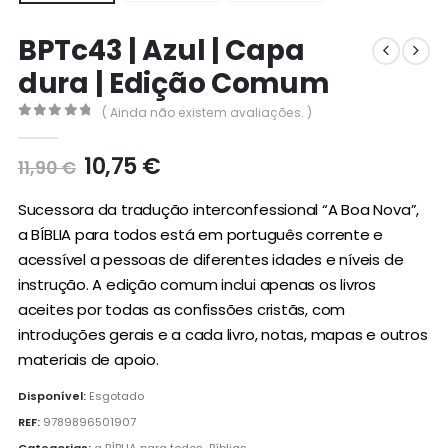
BPTc43 | Azul | Capa
dura | Edição Comum
( Ainda não existem avaliações. )
0
out of 5
O
O
10,75
€
11,90
€
preço
preço
original
atual
Sucessora da tradução interconfessional “A Boa Nova”,
era:
é:
a BÍBLIA para todos está em português corrente e
11,90 €.
10,75 €.
acessível a pessoas de diferentes idades e níveis de
instrução. A edição comum inclui apenas os livros
aceites por todas as confissões cristãs, com
introduções gerais e a cada livro, notas, mapas e outros
materiais de apoio.
Disponível:
Esgotado
REF:
9789896501907
Categorias:
a BÍBLIA para todos
,
Bíblias