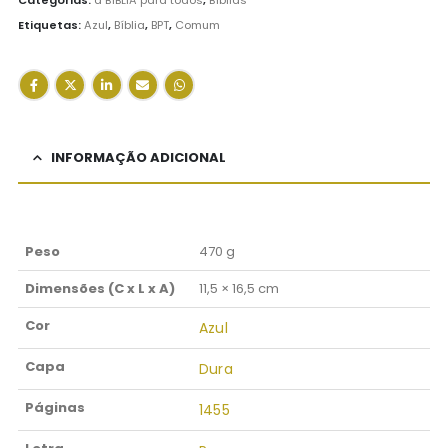
Etiquetas:
Azul
,
Bíblia
,
BPT
,
Comum
INFORMAÇÃO ADICIONAL
Peso
470 g
Dimensões (C x L x A)
11,5 × 16,5 cm
Cor
Azul
Capa
Dura
Páginas
1455