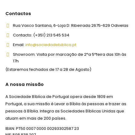
Contactos
Rua Vasco Santana, 6-Loja D:
Ribeirada 2675-629 Odivelas
Contacto:
(+351) 213 545 534
Email:
info@sociedadebiblica.pt
Showroom:
Visita por marcação de 2ªa 5ªfeira das 10h às
17h
(Estaremos fechados de 17 a 28 de Agosto)
A nossa missão
A Sociedade Bíblica de Portugal opera desde 1809 em
Portugal, a sua missão é Levar a Bíblia às pessoas e trazer as
pessoas à Bíblia. Integra as Sociedades Bíblicas Unidas que
atuam em mais de 200 países.
IBAN: PT50 0007 0000 00293302587 23
NIF: 508 838 207