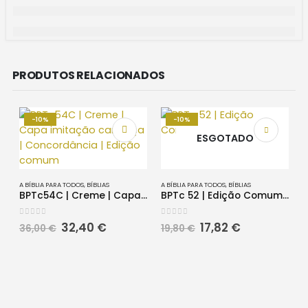
PRODUTOS RELACIONADOS
-10%
-10%
ESGOTADO
A BÍBLIA PARA TODOS
,
BÍBLIAS
A BÍBLIA PARA TODOS
,
BÍBLIAS
BPTc54C | Creme | Capa imitação camurça | Concordância | Edição comum
BPTc 52 | Edição Comum | Preto
0
out of 5
0
out of 5
O
O
O
O
32,40
€
17,82
€
36,00
€
19,80
€
preço
preço
preço
preço
original
atual
original
atual
era:
é:
era:
é:
36,00 €.
32,40 €.
19,80 €.
17,82 €.
A