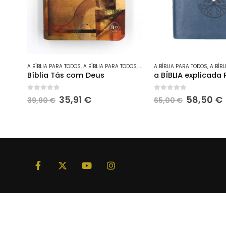
A BÍBLIA PARA TODOS
,
A BÍBLIA PARA TODOS
,
BÍBLIAS DE ESTUDO
A BÍBLIA PARA TODOS
,
INFANTO-JUVE
,
A BÍB
Bíblia Tás com Deus
0
out of 5
0
out of 5
O
O
O
35,91
€
58,50
€
39,90
€
65,00
€
preço
preço
preço
original
atual
original
era:
é:
era:
é
39,90 €.
35,91 €.
65,00 €.