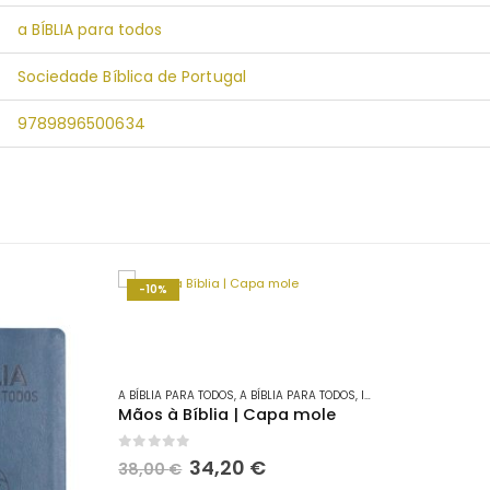
a BÍBLIA para todos
Sociedade Bíblica de Portugal
9789896500634
-10%
A BÍBLIA PARA TODOS
,
A BÍBLIA PARA TODOS
,
INFANTIL
,
INFANTO-JUV
Mãos à Bíblia | Capa mole
0
out of 5
O
O
34,20
€
38,00
€
preço
preço