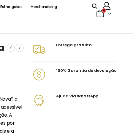
 Estrangeiras
Merchandising
0
a
Entrega gratuita
100% Garantia de devolução
Ajuda via WhatsApp
Nova”, a
 acessível
ção. A
tes por
ais e a