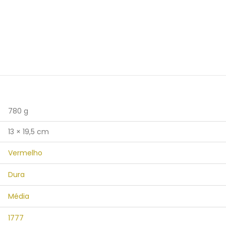
780 g
13 × 19,5 cm
Vermelho
Dura
Média
1777