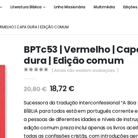
Literatura Bíblica
Linha Missionária
Multimédia
Edições
ERMELHO | CAPA DURA | EDIÇÃO COMUM
BPTc53 | Vermelho | Cap
dura | Edição comum
( Ainda não existem avaliações. )
0
out of 5
O
O
18,72
€
20,80
€
preço
preço
original
atual
Sucessora da tradução interconfessional “A Boa 
era:
é:
BÍBLIA para todos está em português corrente e
20,80 €.
18,72 €.
a pessoas de diferentes idades e níveis de instru
edição comum preza inclui apenas os livros acei
todas as confissões cristãs, com introduções ger