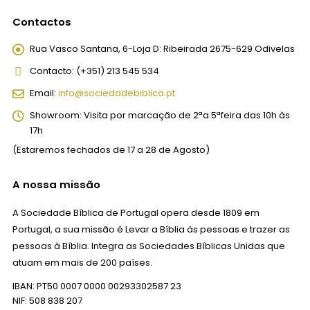
Contactos
Rua Vasco Santana, 6-Loja D:
Ribeirada 2675-629 Odivelas
Contacto:
(+351) 213 545 534
Email:
info@sociedadebiblica.pt
Showroom:
Visita por marcação de 2ªa 5ªfeira das 10h às
17h
(Estaremos fechados de 17 a 28 de Agosto)
A nossa missão
A Sociedade Bíblica de Portugal opera desde 1809 em
Portugal, a sua missão é Levar a Bíblia às pessoas e trazer as
pessoas à Bíblia. Integra as Sociedades Bíblicas Unidas que
atuam em mais de 200 países.
IBAN: PT50 0007 0000 00293302587 23
NIF: 508 838 207