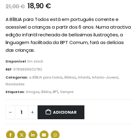
O
O
18,90
€
21,00
€
preço
preço
original
atual
A BÍBLIA para Todos está em português corrente e
era:
é:
acessível a crianças a partir dos 6 anos. Numa atractiva
21,00 €.
18,90 €.
edição infantil recheada de belíssimas ilustrações, a
linguagem facilitada da BPT Comum, fará as delícias
das crianças.
Disponível:
Em stock
REF:
9789896502782
Categorias:
a BÍBLIA para todos
,
Bíblias
,
Infantil
,
Infanto-Juvenil
,
Novidades
Etiquetas:
Amigos
,
Bíblia
,
BPT
,
Sempre
ADICIONAR