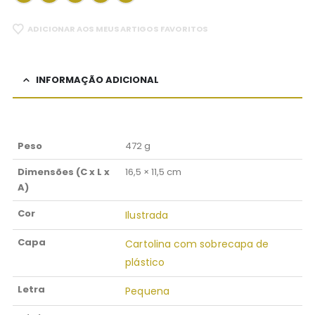
ADICIONAR AOS MEUS ARTIGOS FAVORITOS
INFORMAÇÃO ADICIONAL
Peso
472 g
Dimensões (C x L x
16,5 × 11,5 cm
A)
Cor
Ilustrada
Capa
Cartolina com sobrecapa de
plástico
Letra
Pequena