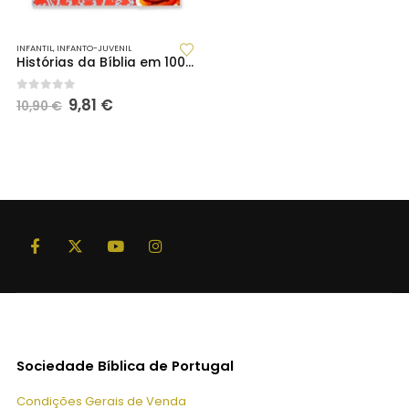
INFANTIL
,
INFANTO-JUVENIL
Histórias da Bíblia em 1000 autocolantes
O
O
0
out of 5
9,81
€
10,90
€
preço
preço
original
atual
era:
é:
10,90 €.
9,81 €.
Sociedade Bíblica de Portugal
Condições Gerais de Venda