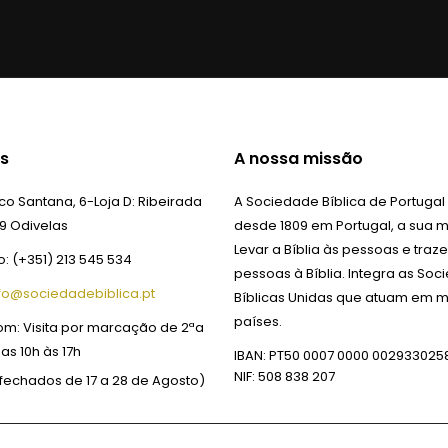
s
A nossa missão
o Santana, 6-Loja D:
Ribeirada
A Sociedade Bíblica de Portugal
9 Odivelas
desde 1809 em Portugal, a sua m
Levar a Bíblia às pessoas e traze
o:
(+351) 213 545 534
pessoas à Bíblia. Integra as So
fo@sociedadebiblica.pt
Bíblicas Unidas que atuam em m
países.
om:
Visita por marcação de 2ªa
das 10h às 17h
IBAN: PT50 0007 0000 002933025
NIF: 508 838 207
fechados de 17 a 28 de Agosto)