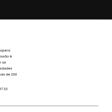
 opera
issão é
r as
ciedades
ais de 200
87 23