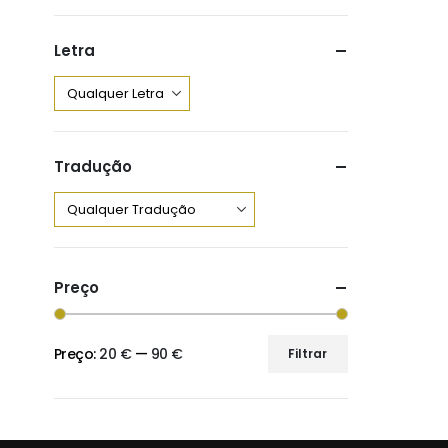
Letra
Tradução
Preço
Preço:
20 €
—
90 €
Filtrar
Preço
Preço
mínimo
máximo