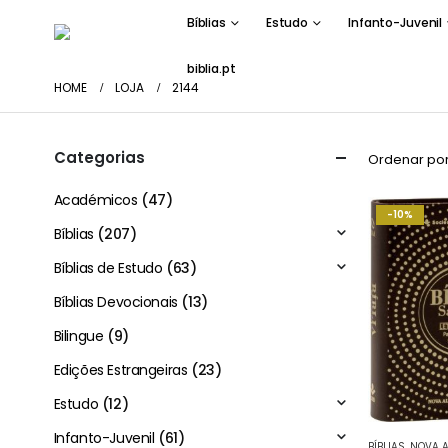
Bíblias
Estudo
Infanto-Juvenil
biblia.pt
HOME
LOJA
2144
Categorias
Ordenar por
Académicos
(47)
-10%
Bíblias
(207)
Bíblias de Estudo
(63)
Bíblias Devocionais
(13)
Bilingue
(9)
Edições Estrangeiras
(23)
Estudo
(12)
Infanto-Juvenil
(61)
BÍBLIAS
,
NOVA AL