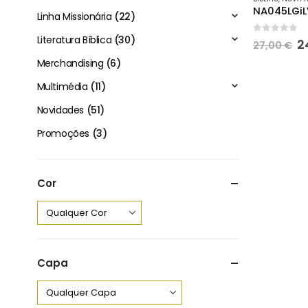
Linha Missionária
(22)
Literatura Bíblica
(30)
0
out of 
O
2
27,00
€
p
Merchandising
(6)
o
e
Multimédia
(11)
2
Novidades
(51)
Promoções
(3)
Cor
Capa