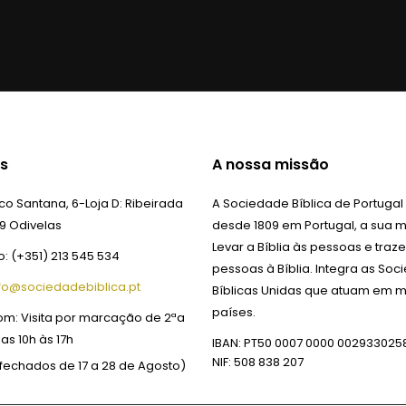
s
A nossa missão
o Santana, 6-Loja D:
Ribeirada
A Sociedade Bíblica de Portugal
9 Odivelas
desde 1809 em Portugal, a sua m
Levar a Bíblia às pessoas e traze
o:
(+351) 213 545 534
pessoas à Bíblia. Integra as So
fo@sociedadebiblica.pt
Bíblicas Unidas que atuam em m
países.
om:
Visita por marcação de 2ªa
das 10h às 17h
IBAN: PT50 0007 0000 002933025
NIF: 508 838 207
fechados de 17 a 28 de Agosto)