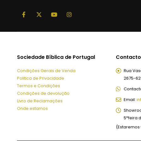
Sociedade Bíblica de Portugal
Contacto
Condições Gerais de Venda
Rua Vasc
Politica de Privacidade
2675-62
Termos e Condições
Contact
Condições de devolução
Email:
in
Livro de Reclamações
Onde estamos
Showro
5ªfeira 
(Estaremos 