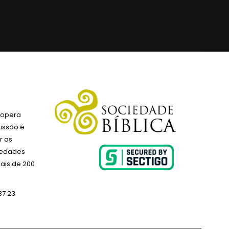
 opera
issão é
r as
ciedades
ais de 200
87 23