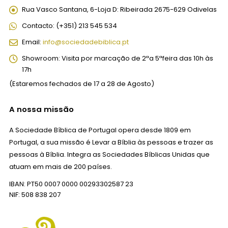
Rua Vasco Santana, 6-Loja D:
Ribeirada 2675-629 Odivelas
Contacto:
(+351) 213 545 534
Email:
info@sociedadebiblica.pt
Showroom:
Visita por marcação de 2ªa 5ªfeira das 10h às
17h
(Estaremos fechados de 17 a 28 de Agosto)
A nossa missão
A Sociedade Bíblica de Portugal opera desde 1809 em
Portugal, a sua missão é Levar a Bíblia às pessoas e trazer as
pessoas à Bíblia. Integra as Sociedades Bíblicas Unidas que
atuam em mais de 200 países.
IBAN: PT50 0007 0000 00293302587 23
NIF: 508 838 207