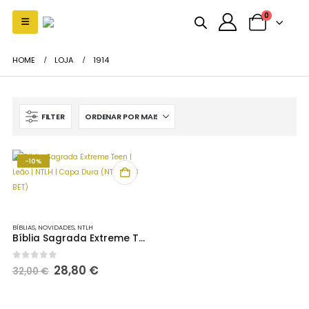
0
HOME
LOJA
1914
FILTER
-10%
BÍBLIAS
,
NOVIDADES
,
NTLH
Bíblia Sagrada Extreme Teen | Leão | NTLH | Capa Dura (NTLH 063 BET)
O
O
0
out of 5
28,80
€
32,00
€
preço
preço
original
atual
era:
é: