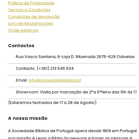
Politica de Privacidade
Termos e Condições
Condições de devolução
Livro de Reclamações
Onde estamos
Contactos
Rua Vasco Santana, 6-Loja D:
Ribeirada 2675-629 Odivelas
Contacto:
(+351) 213 545 534
Email:
info@sociedadebiblica.pt
Showroom:
Visita por marcação de 2ªa 5ªfeira das 10h às 17
(Estaremos fechados de 17 a 28 de Agosto)
A nossa missão
A Sociedade Bíblica de Portugal opera desde 1809 em Portugal,
sua missão é Levar a Bíblia às pessoas e trazer as pessoas à