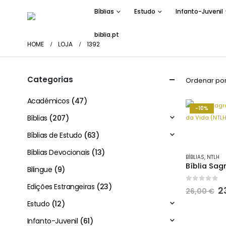
Bíblias
Estudo
Infanto-Juvenil
biblia.pt
HOME
LOJA
1392
Categorias
Ordenar por
Académicos
(47)
-10%
Bíblias
(207)
Bíblias de Estudo
(63)
Bíblias Devocionais
(13)
BÍBLIAS
,
NTLH
Bilingue
(9)
Edições Estrangeiras
(23)
0
out of 
O
2
26,00
€
p
Estudo
(12)
o
e
Infanto-Juvenil
(61)