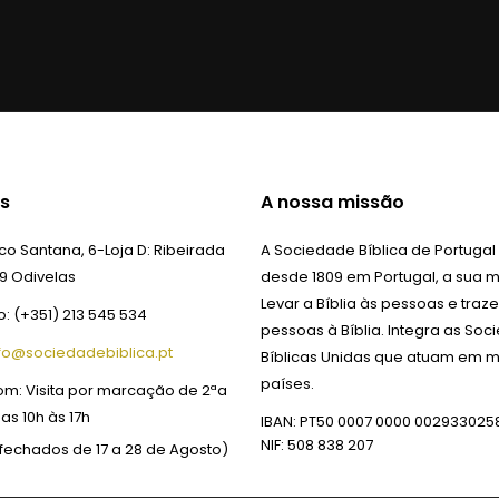
s
A nossa missão
o Santana, 6-Loja D:
Ribeirada
A Sociedade Bíblica de Portugal
9 Odivelas
desde 1809 em Portugal, a sua m
Levar a Bíblia às pessoas e traze
o:
(+351) 213 545 534
pessoas à Bíblia. Integra as So
fo@sociedadebiblica.pt
Bíblicas Unidas que atuam em m
países.
om:
Visita por marcação de 2ªa
das 10h às 17h
IBAN: PT50 0007 0000 002933025
NIF: 508 838 207
fechados de 17 a 28 de Agosto)