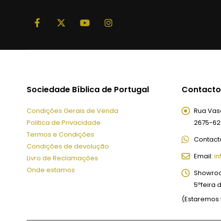
Sociedade Bíblica de Portugal
Contacto
Condições Gerais de Venda
Rua Vasc
Politica de Privacidade
2675-62
Termos e Condições
Contact
Condições de devolução
Email:
in
Livro de Reclamações
Onde estamos
Showro
5ªfeira 
(Estaremos 