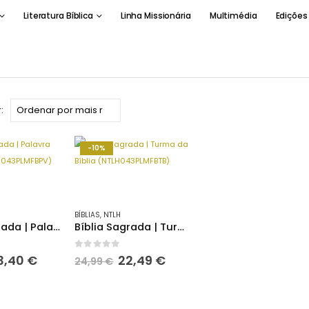
Literatura Bíblica
Linha Missionária
Multimédia
Edições
:
-10%
BÍBLIAS
,
NTLH
Bíblia Sagrada | Palavra da Vida (NTLH043PLMFBPV)
Bíblia Sagrada | Turma da Bíblia (NTLH043PLMFBTB)
5
0
out of 5
O
O
O
3,40
€
22,49
€
24,99
€
reço
preço
preço
preço
riginal
atual
original
atual
ra:
é:
era:
é: