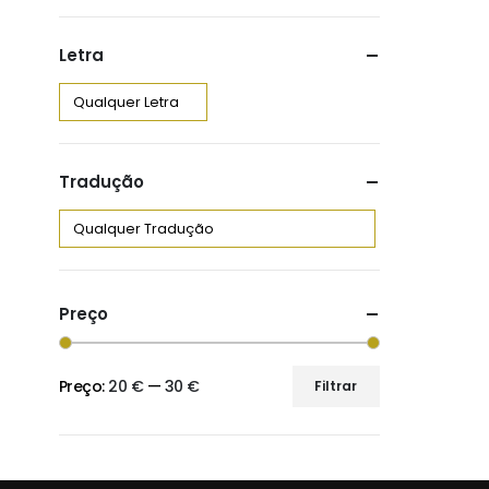
Letra
Tradução
Preço
Preço:
20 €
—
30 €
Filtrar
Preço
Preço
mínimo
máximo