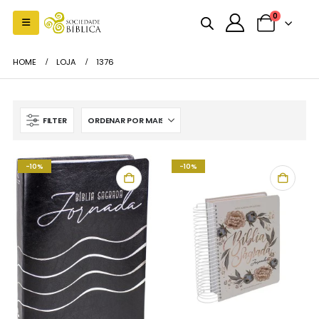
0
HOME
LOJA
1376
FILTER
-10%
-10%