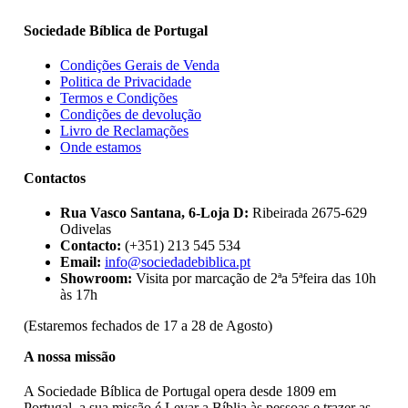
Sociedade Bíblica de Portugal
Condições Gerais de Venda
Politica de Privacidade
Termos e Condições
Condições de devolução
Livro de Reclamações
Onde estamos
Contactos
Rua Vasco Santana, 6-Loja D:
Ribeirada 2675-629
Odivelas
Contacto:
(+351) 213 545 534
Email:
info@sociedadebiblica.pt
Showroom:
Visita por marcação de 2ªa 5ªfeira das 10h
às 17h
(Estaremos fechados de 17 a 28 de Agosto)
A nossa missão
A Sociedade Bíblica de Portugal opera desde 1809 em
Portugal, a sua missão é Levar a Bíblia às pessoas e trazer as