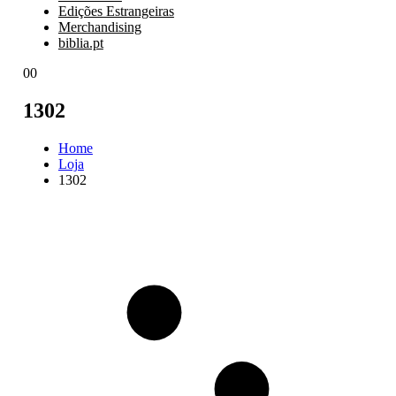
Edições Estrangeiras
Merchandising
biblia.pt
0
0
1302
Home
Loja
1302