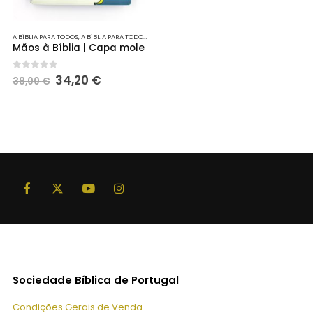
A BÍBLIA PARA TODOS
,
A BÍBLIA PARA TODOS
,
INFANTIL
,
INFANTO-JUVENIL
Mãos à Bíblia | Capa mole
O
O
0
out of 5
34,20
€
38,00
€
preço
preço
original
atual
era:
é:
38,00 €.
34,20 €.
Sociedade Bíblica de Portugal
Condições Gerais de Venda