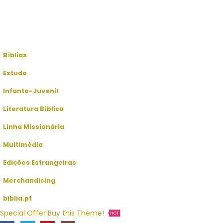
Bíblias
Estudo
Infanto-Juvenil
Literatura Bíblica
Linha Missionária
Multimédia
Edições Estrangeiras
Merchandising
biblia.pt
Special Offer!
Buy this Theme!
HOT