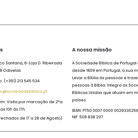
s
A nossa missão
o Santana, 6-Loja D:
Ribeirada
A Sociedade Bíblica de Portugal
9 Odivelas
desde 1809 em Portugal, a sua m
Levar a Bíblia às pessoas e traze
o:
(+351) 213 545 534
pessoas à Bíblia. Integra as So
fo@sociedadebiblica.pt
Bíblicas Unidas que atuam em m
países.
om:
Visita por marcação de 2ªa
das 10h às 17h
IBAN: PT50 0007 0000 002933025
NIF: 508 838 207
fechados de 17 a 28 de Agosto)