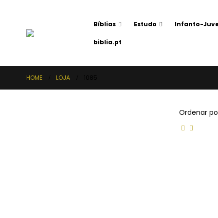
Bíblias
Estudo
Infanto-Juve
biblia.pt
HOME
LOJA
1085
Ordenar po