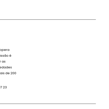
 opera
issão é
r as
ciedades
ais de 200
87 23