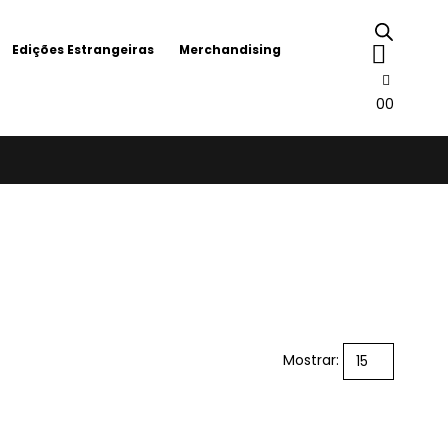
Edições Estrangeiras
Merchandising
0
0
Mostrar: