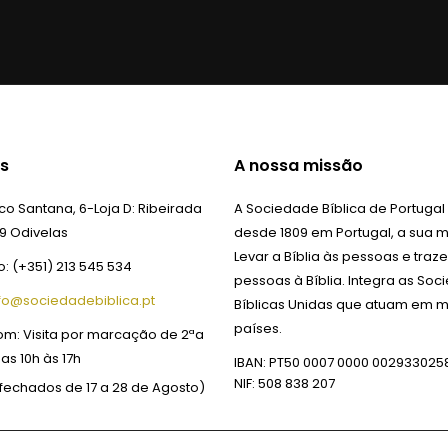
s
A nossa missão
o Santana, 6-Loja D:
Ribeirada
A Sociedade Bíblica de Portugal
9 Odivelas
desde 1809 em Portugal, a sua m
Levar a Bíblia às pessoas e traze
o:
(+351) 213 545 534
pessoas à Bíblia. Integra as So
fo@sociedadebiblica.pt
Bíblicas Unidas que atuam em m
países.
om:
Visita por marcação de 2ªa
das 10h às 17h
IBAN: PT50 0007 0000 002933025
NIF: 508 838 207
fechados de 17 a 28 de Agosto)