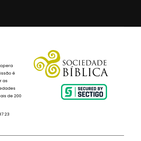
 opera
issão é
r as
ciedades
ais de 200
87 23