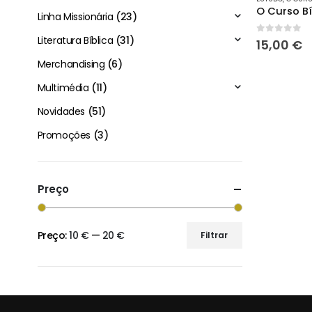
Linha Missionária
(23)
Literatura Bíblica
(31)
0
out of 
15,00
€
Merchandising
(6)
Multimédia
(11)
Novidades
(51)
Promoções
(3)
Preço
Preço:
10 €
—
20 €
Filtrar
Preço
Preço
mínimo
máximo