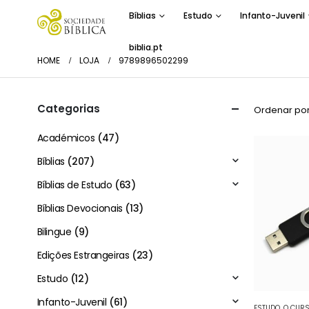
Bíblias
Estudo
Infanto-Juvenil
biblia.pt
HOME
LOJA
9789896502299
Categorias
Ordenar por
Académicos
(47)
Bíblias
(207)
Bíblias de Estudo
(63)
Bíblias Devocionais
(13)
Bilingue
(9)
Edições Estrangeiras
(23)
Estudo
(12)
Infanto-Juvenil
(61)
ESTUDO
,
O CURS