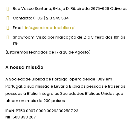
Rua Vasco Santana, 6-Loja D:
Ribeirada 2675-629 Odivelas
Contacto:
(+351) 213 545 534
Email:
info@sociedadebiblica.pt
Showroom:
Visita por marcação de 2ªa 5ªfeira das 10h às
17h
(Estaremos fechados de 17 a 28 de Agosto)
A nossa missão
A Sociedade Bíblica de Portugal opera desde 1809 em
Portugal, a sua missão é Levar a Bíblia às pessoas e trazer as
pessoas à Bíblia. Integra as Sociedades Bíblicas Unidas que
atuam em mais de 200 países.
IBAN: PT50 0007 0000 00293302587 23
NIF: 508 838 207