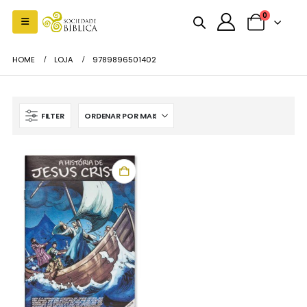
0
HOME
LOJA
9789896501402
FILTER