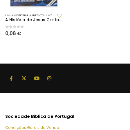
LINHA MISSIONÁRIA
,
INFANTO-JUVENIL
A História de Jesus Cristo – Brochura
0
out of 5
0,08
€
Sociedade Bíblica de Portugal
Condições Gerais de Venda