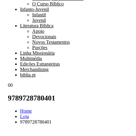
O Curso Bíblico
Infanto-Juvenil
Infantil
Juvenil
Literatura Bíblica
Apoio
Devocionais
Novos Testamentos
Porções
Linha Missionária
Multimédia
Edições Estrangeiras
Merchandising
biblia.pt
0
0
9789728780401
Home
Loja
9789728780401