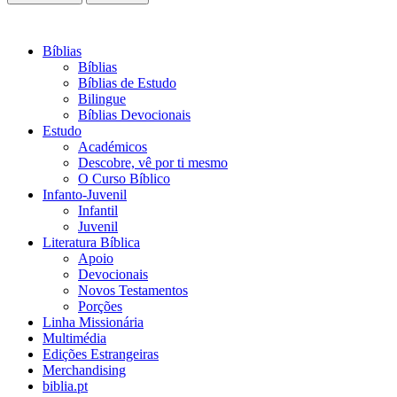
Bíblias
Bíblias
Bíblias de Estudo
Bilingue
Bíblias Devocionais
Estudo
Académicos
Descobre, vê por ti mesmo
O Curso Bíblico
Infanto-Juvenil
Infantil
Juvenil
Literatura Bíblica
Apoio
Devocionais
Novos Testamentos
Porções
Linha Missionária
Multimédia
Edições Estrangeiras
Merchandising
biblia.pt