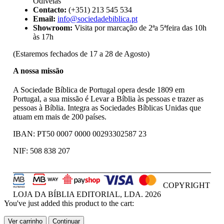
Odivelas
Contacto:
(+351) 213 545 534
Email:
info@sociedadebiblica.pt
Showroom:
Visita por marcação de 2ªa 5ªfeira das 10h
às 17h
(Estaremos fechados de 17 a 28 de Agosto)
A nossa missão
A Sociedade Bíblica de Portugal opera desde 1809 em
Portugal, a sua missão é Levar a Bíblia às pessoas e trazer as
pessoas à Bíblia. Integra as Sociedades Bíblicas Unidas que
atuam em mais de 200 países.
IBAN: PT50 0007 0000 00293302587 23
NIF: 508 838 207
COPYRIGHT
LOJA DA BÍBLIA EDITORIAL, LDA.
2026
You've just added this product to the cart:
Ver carrinho
Continuar