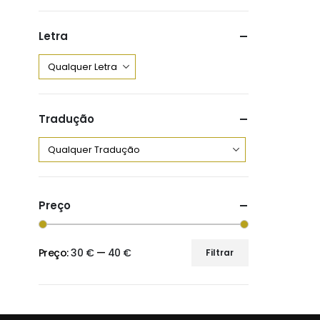
Letra
Tradução
Preço
Preço:
30 €
—
40 €
Filtrar
Preço
Preço
mínimo
máximo