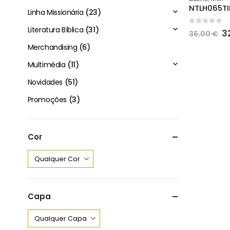
Linha Missionária
(23)
Literatura Bíblica
(31)
0
out of 
O
3
36,00
€
p
Merchandising
(6)
o
e
Multimédia
(11)
3
Novidades
(51)
Promoções
(3)
Cor
Capa