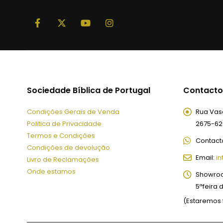
Sociedade Bíblica de Portugal
Contacto
Condições Gerais de Venda
Rua Vasc
Politica de Privacidade
2675-62
Termos e Condições
Contact
Condições de devolução
Email:
in
Livro de Reclamações
Onde estamos
Showro
5ªfeira 
(Estaremos 