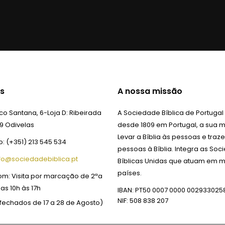
s
A nossa missão
o Santana, 6-Loja D:
Ribeirada
A Sociedade Bíblica de Portugal
9 Odivelas
desde 1809 em Portugal, a sua m
Levar a Bíblia às pessoas e traze
o:
(+351) 213 545 534
pessoas à Bíblia. Integra as So
fo@sociedadebiblica.pt
Bíblicas Unidas que atuam em m
países.
om:
Visita por marcação de 2ªa
das 10h às 17h
IBAN: PT50 0007 0000 002933025
NIF: 508 838 207
fechados de 17 a 28 de Agosto)