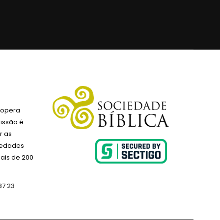
 opera
issão é
r as
ciedades
ais de 200
87 23