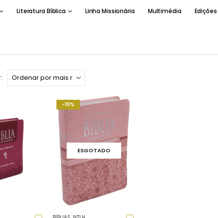
Literatura Bíblica
Linha Missionária
Multimédia
Edições
:
-10%
ESGOTADO
BÍBLIAS
,
NTLH