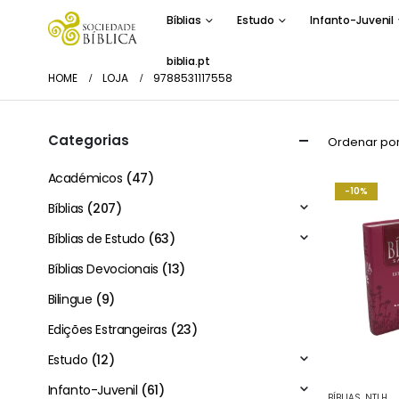
Bíblias
Estudo
Infanto-Juvenil
biblia.pt
HOME
LOJA
9788531117558
Categorias
Ordenar por
Académicos
(47)
-10%
Bíblias
(207)
Bíblias de Estudo
(63)
Bíblias Devocionais
(13)
Bilingue
(9)
Edições Estrangeiras
(23)
Estudo
(12)
Infanto-Juvenil
(61)
BÍBLIAS
,
NTLH