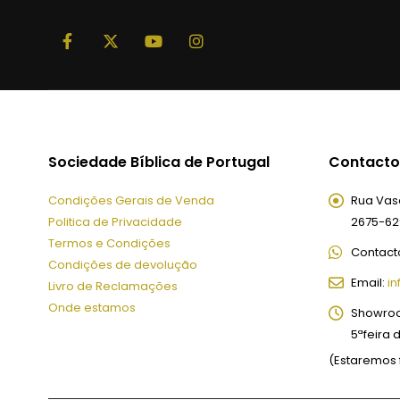
Sociedade Bíblica de Portugal
Contacto
Condições Gerais de Venda
Rua Vasc
Politica de Privacidade
2675-62
Termos e Condições
Contact
Condições de devolução
Email:
in
Livro de Reclamações
Onde estamos
Showro
5ªfeira 
(Estaremos 