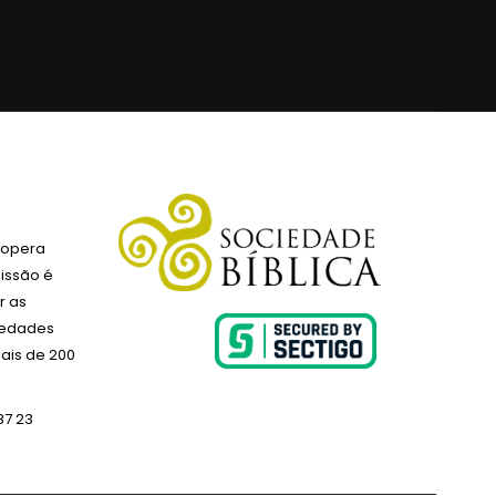
 opera
issão é
r as
ciedades
ais de 200
87 23