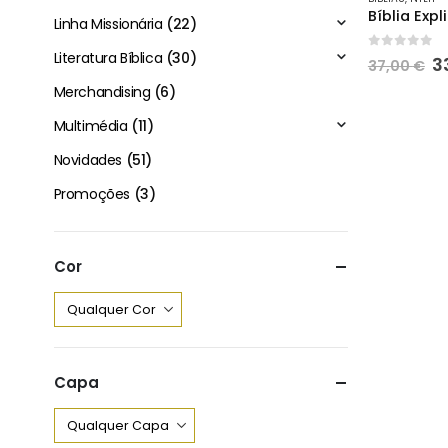
Linha Missionária
(22)
Literatura Bíblica
(30)
0
out of 
O
3
37,00
€
p
Merchandising
(6)
o
e
Multimédia
(11)
3
Novidades
(51)
Promoções
(3)
Cor
Capa