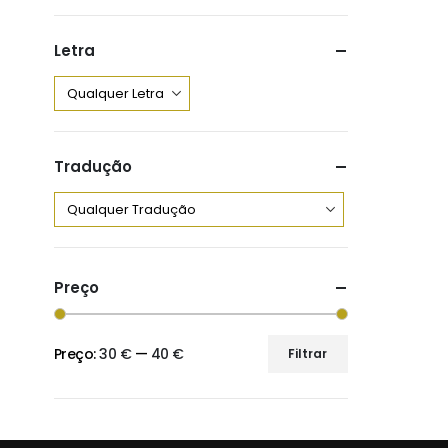
Letra
Tradução
Preço
Preço:
30 €
—
40 €
Filtrar
Preço
Preço
mínimo
máximo