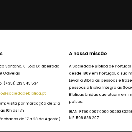
s
A nossa missão
o Santana, 6-Loja D:
Ribeirada
A Sociedade Bíblica de Portugal
9 Odivelas
desde 1809 em Portugal, a sua m
Levar a Bíblia às pessoas e traze
o:
(+351) 213 545 534
pessoas à Bíblia. Integra as So
fo@sociedadebiblica.pt
Bíblicas Unidas que atuam em m
países.
om:
Visita por marcação de 2ªa
das 10h às 17h
IBAN: PT50 0007 0000 002933025
NIF: 508 838 207
fechados de 17 a 28 de Agosto)