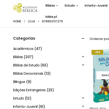
Bíblias
Estudo
Infanto-Juvenil
biblia.pt
HOME
LOJA
9788531117275
Categorias
Ordenar por
Académicos
(47)
-10%
Bíblias
(207)
Bíblias de Estudo
(63)
Bíblias Devocionais
(13)
ESG
Bilingue
(9)
Edições Estrangeiras
(23)
Estudo
(12)
Infanto-Juvenil
(61)
BÍBLIAS
,
NTLH