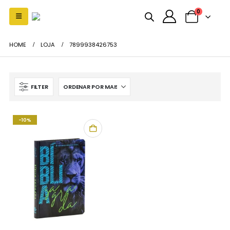
0
HOME
LOJA
7899938426753
FILTER
-10%