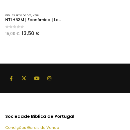
BÍBLIAS
,
NOVIDADES
,
NTLH
NTLH63M | Económica | Leão | Azul
O
O
0
out of 5
13,50
€
15,00
€
preço
preço
original
atual
era:
é:
15,00 €.
13,50 €.
Sociedade Bíblica de Portugal
Condições Gerais de Venda