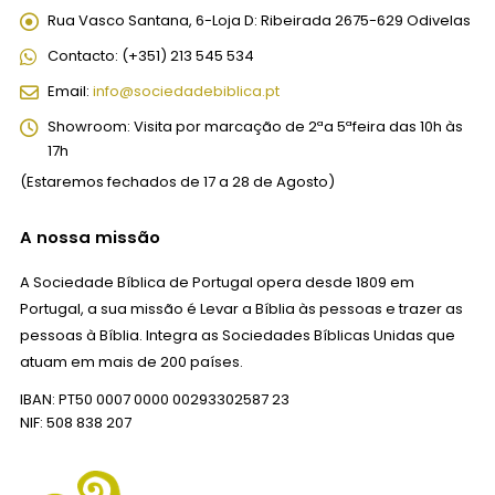
Rua Vasco Santana, 6-Loja D:
Ribeirada 2675-629 Odivelas
Contacto:
(+351) 213 545 534
Email:
info@sociedadebiblica.pt
Showroom:
Visita por marcação de 2ªa 5ªfeira das 10h às
17h
(Estaremos fechados de 17 a 28 de Agosto)
A nossa missão
A Sociedade Bíblica de Portugal opera desde 1809 em
Portugal, a sua missão é Levar a Bíblia às pessoas e trazer as
pessoas à Bíblia. Integra as Sociedades Bíblicas Unidas que
atuam em mais de 200 países.
IBAN: PT50 0007 0000 00293302587 23
NIF: 508 838 207