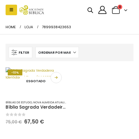
0
HOME
LOJA
7899938423653
FILTER
-10%
ESGOTADO
BÍBLIAS DE ESTUDO
,
NOVA ALMEIDA ATUALIZADA
Bíblia Sagrada Verdadeira Identidade | Flores (NA085BVI)
O
O
0
out of 5
67,50
€
75,00
€
preço
preço
original
atual
era:
é: