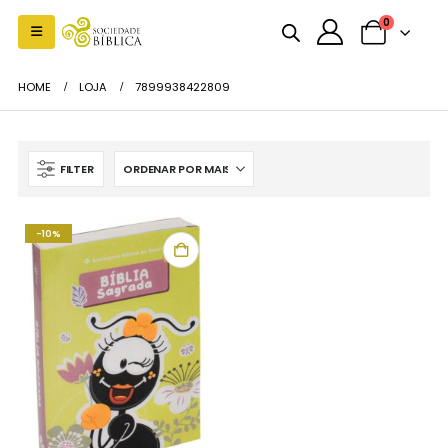
0
HOME
LOJA
7899938422809
FILTER
-10%