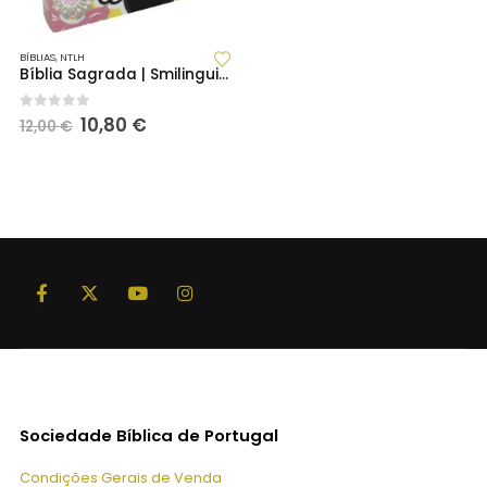
BÍBLIAS
,
NTLH
Bíblia Sagrada | Smilinguido | Amarelo (NTLH40M-SMI)
O
O
0
out of 5
10,80
€
12,00
€
preço
preço
original
atual
era:
é:
12,00 €.
10,80 €.
Sociedade Bíblica de Portugal
Condições Gerais de Venda