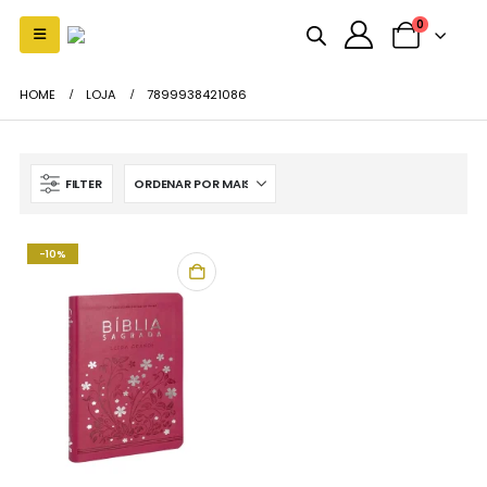
0
HOME
LOJA
7899938421086
FILTER
-10%