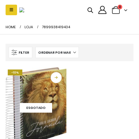
0
HOME
LOJA
7899938419434
FILTER
-10%
ESGOTADO