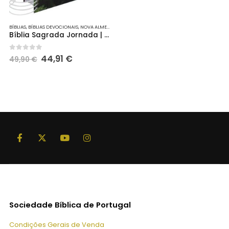
BÍBLIAS
,
BÍBLIAS DEVOCIONAIS
,
NOVA ALMEIDA ATUALIZADA
Bíblia Sagrada Jornada | Leão (NA083JR)
O
O
0
out of 5
44,91
€
49,90
€
preço
preço
original
atual
era:
é:
49,90 €.
44,91 €.
Sociedade Bíblica de Portugal
Condições Gerais de Venda