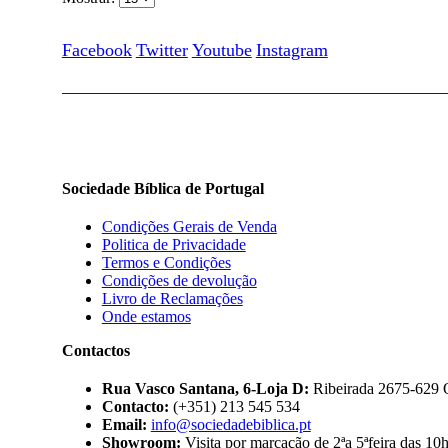
Facebook
Twitter
Youtube
Instagram
Sociedade Bíblica de Portugal
Condições Gerais de Venda
Politica de Privacidade
Termos e Condições
Condições de devolução
Livro de Reclamações
Onde estamos
Contactos
Rua Vasco Santana, 6-Loja D:
Ribeirada 2675-629 
Contacto:
(+351) 213 545 534
Email:
info@sociedadebiblica.pt
Showroom:
Visita por marcação de 2ªa 5ªfeira das 10