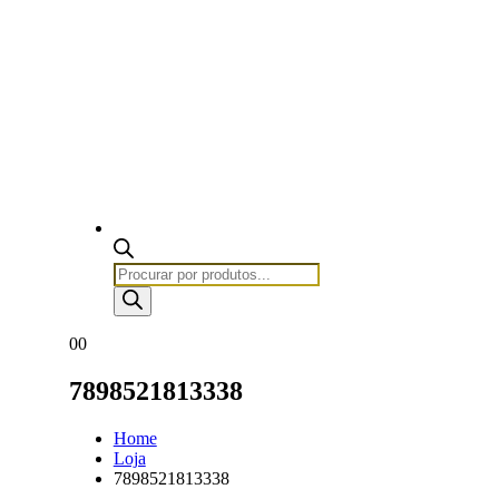
Products
search
0
0
7898521813338
Home
Loja
7898521813338