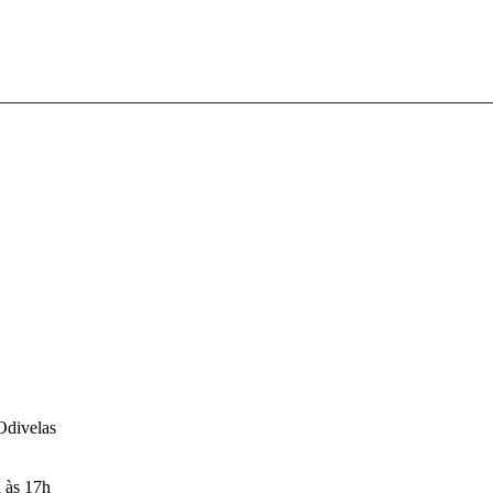
Odivelas
h às 17h