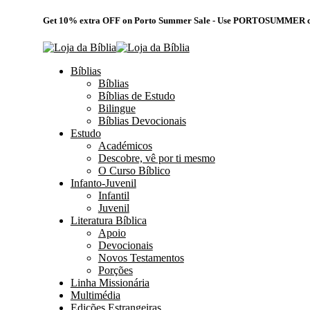
Get 10% extra OFF on Porto Summer Sale - Use
PORTOSUMMER
c
Bíblias
Bíblias
Bíblias de Estudo
Bilingue
Bíblias Devocionais
Estudo
Académicos
Descobre, vê por ti mesmo
O Curso Bíblico
Infanto-Juvenil
Infantil
Juvenil
Literatura Bíblica
Apoio
Devocionais
Novos Testamentos
Porções
Linha Missionária
Multimédia
Edições Estrangeiras