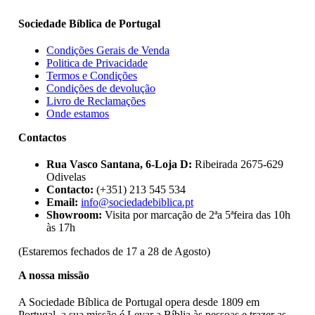
Sociedade Bíblica de Portugal
Condições Gerais de Venda
Politica de Privacidade
Termos e Condições
Condições de devolução
Livro de Reclamações
Onde estamos
Contactos
Rua Vasco Santana, 6-Loja D:
Ribeirada 2675-629
Odivelas
Contacto:
(+351) 213 545 534
Email:
info@sociedadebiblica.pt
Showroom:
Visita por marcação de 2ªa 5ªfeira das 10h
às 17h
(Estaremos fechados de 17 a 28 de Agosto)
A nossa missão
A Sociedade Bíblica de Portugal opera desde 1809 em
Portugal, a sua missão é Levar a Bíblia às pessoas e trazer as