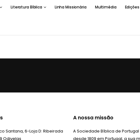
Literatura Bíblica
Linha Missionária
Multimédia
Edições
s
A nossa missão
o Santana, 6-Loja D:
Ribeirada
A Sociedade Bíblica de Portugal
9 Odivelas
desde 1809 em Portugal, a sua m