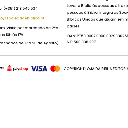
Levar a Bíblia às pessoas e traze
o:
(+351) 213 545 534
pessoas à Bíblia. Integra as So
fo@sociedadebiblica.pt
Bíblicas Unidas que atuam em m
países.
om:
Visita por marcação de 2ªa
das 10h às 17h
IBAN: PT50 0007 0000 002933025
NIF: 508 838 207
fechados de 17 a 28 de Agosto)
COPYRIGHT LOJA DA BÍBLIA EDITORIA