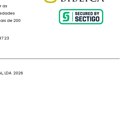
r as
ciedades
ais de 200
87 23
L, LDA.
2026