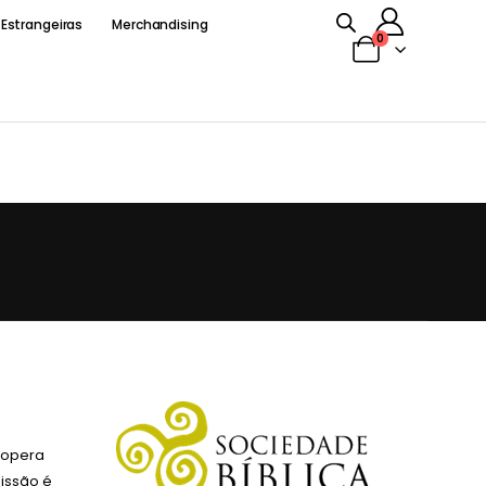
 Estrangeiras
Merchandising
0
 opera
issão é