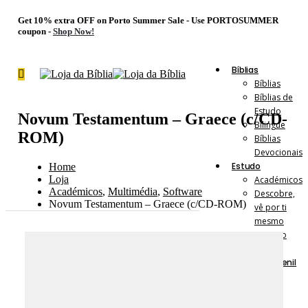
Get 10% extra OFF on Porto Summer Sale - Use
PORTOSUMMER
coupon -
Shop Now!
Bíblias
Bíblias
Bíblias de
Estudo
Novum Testamentum – Graece (c/CD-
Bilingue
ROM)
Bíblias
Devocionais
Estudo
Home
Loja
Académicos
Académicos
,
Multimédia
,
Software
Descobre,
Novum Testamentum – Graece (c/CD-ROM)
vê por ti
mesmo
O Curso
Bíblico
Infanto-Juvenil
Infantil
Juvenil
Literatura