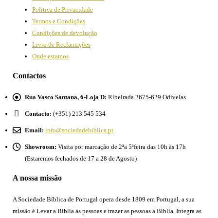
Politica de Privacidade
Termos e Condições
Condições de devolução
Livro de Reclamações
Onde estamos
Contactos
Rua Vasco Santana, 6-Loja D:
Ribeirada 2675-629 Odivelas
Contacto:
(+351) 213 545 534
Email:
info@sociedadebiblica.pt
Showroom:
Visita por marcação de 2ªa 5ªfeira das 10h às 17h
(Estaremos fechados de 17 a 28 de Agosto)
A nossa missão
A Sociedade Bíblica de Portugal opera desde 1809 em Portugal, a sua
missão é Levar a Bíblia às pessoas e trazer as pessoas à Bíblia. Integra as