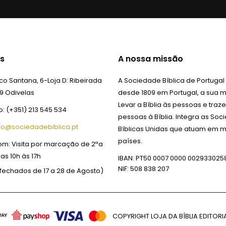
s
A nossa missão
o Santana, 6-Loja D:
Ribeirada
A Sociedade Bíblica de Portugal
9 Odivelas
desde 1809 em Portugal, a sua m
Levar a Bíblia às pessoas e traze
o:
(+351) 213 545 534
pessoas à Bíblia. Integra as So
fo@sociedadebiblica.pt
Bíblicas Unidas que atuam em m
países.
om:
Visita por marcação de 2ªa
das 10h às 17h
IBAN: PT50 0007 0000 002933025
NIF: 508 838 207
fechados de 17 a 28 de Agosto)
COPYRIGHT LOJA DA BÍBLIA EDITORIA