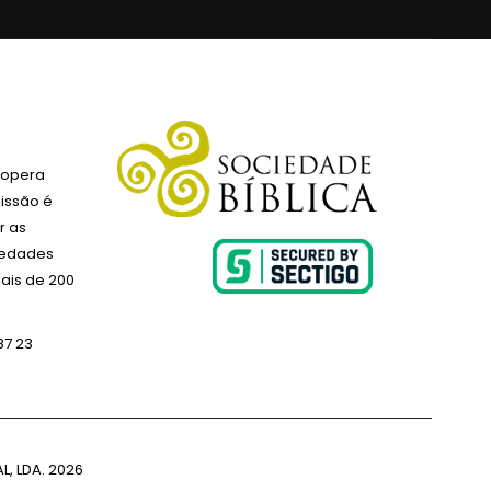
 opera
issão é
r as
ciedades
ais de 200
87 23
L, LDA.
2026