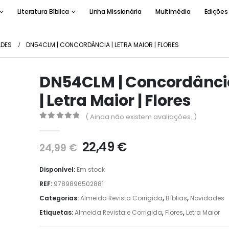
Literatura Bíblica
Linha Missionária
Multimédia
Edições
ADES
DN54CLM | CONCORDÂNCIA | LETRA MAIOR | FLORES
DN54CLM | Concordânci
| Letra Maior | Flores
( Ainda não existem avaliações. )
0
out of 5
O
O
22,49
€
24,99
€
preço
preço
original
atual
Disponível:
Em stock
era:
é:
REF:
9789896502881
24,99 €.
22,49 €.
Categorias:
Almeida Revista Corrigida
,
Bíblias
,
Novidades
Etiquetas:
Almeida Revista e Corrigida
,
Flores
,
Letra Maior