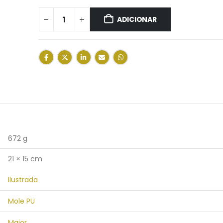
ADICIONAR
672 g
21 × 15 cm
Ilustrada
Mole PU
Maior