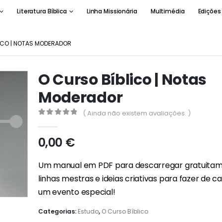
Literatura Bíblica
Linha Missionária
Multimédia
Edições
ICO | NOTAS MODERADOR
O Curso Bíblico | Notas
Moderador
( Ainda não existem avaliações. )
0
out of 5
0,00
€
Um manual em PDF para descarregar gratuita
linhas mestras e ideias criativas para fazer de 
um evento especial!
Categorias:
Estudo
,
O Curso Bíblico