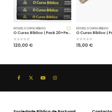
ESTUDO
,
O CURSO BÍBLICO
ESTUDO
,
O CURSO BÍBLICO
O Curso Bíblico | Pack 20+Pen USB c/Vídeos Dobrados e Notas do Moderador
0
out of 5
0
out of 5
120,00
€
15,00
€
Sociedade Bíblica de Portugal
Contacto