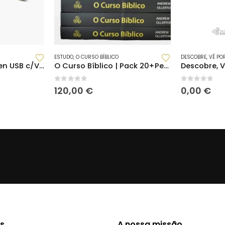
ESTUDO
,
O CURSO BÍBLICO
DESCOBRE, VÊ PO
O Curso Bíblico | Pen USB c/Vídeos Legendados(PT) e Notas do Moderador
O Curso Bíblico | Pack 20+Pen USB c/Vídeos Legendados e Notas do Moderador
0
out of 5
0
out of 5
120,00
€
0,00
€
s
A nossa missão