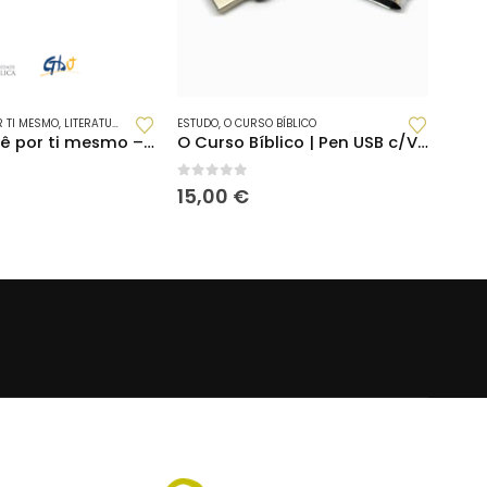
R TI MESMO
,
LITERATURA BÍBLICA
,
PORÇÕES
ESTUDO
,
O CURSO BÍBLICO
Descobre, Vê por ti mesmo – Notas moderador
O Curso Bíblico | Pen USB c/Vídeos Dobrados(PT) e Notas do Moderador
0
out of 5
15,00
€