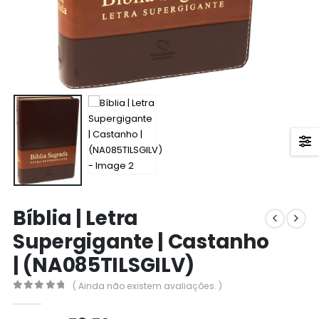
Bíblia | Letra
Supergigante | Castanho
| (NA085TILSGILV)
( Ainda não existem avaliações. )
0
out of 5