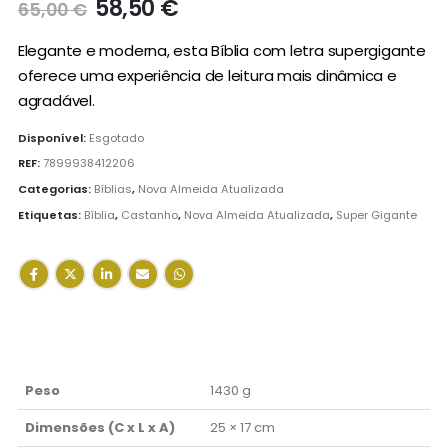
O
O
58,50
€
65,00
€
preço
preço
original
atual
Elegante e moderna, esta Bíblia com letra supergigante
era:
é:
oferece uma experiência de leitura mais dinâmica e
65,00 €.
58,50 €.
agradável.
Disponível:
Esgotado
REF:
7899938412206
Categorias:
Bíblias
,
Nova Almeida Atualizada
Etiquetas:
Bíblia
,
Castanho
,
Nova Almeida Atualizada
,
Super Gigante
Peso
1430 g
Dimensões (C x L x A)
25 × 17 cm