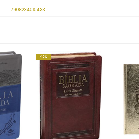
7908234010433
-10%