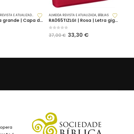
REVISTA E ATUALIZADA
,
NOVIDADES
ALMEIDA REVISTA E ATUALIZADA
,
BÍBLIAS
Bíblia | Letra grande | Capa dura | Dourado (RA063LG)
RA065TIZLGI | Rosa | Letra gigante | Índice digital | Fecho
0
out of 5
O
O
33,30
€
37,00
€
preço
preço
original
atual
era:
é:
37,00 €.
33,30 €.
 opera