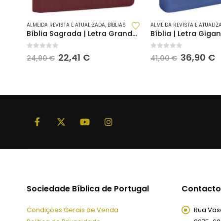
ALMEIDA REVISTA E ATUALIZADA
,
BÍBLIAS
ALMEIDA REVISTA E ATUALIZ
Bíblia Sagrada | Letra Grande | Vermelho | (RA065LGeZ)
0
out of 5
0
out of 5
O
O
O
22,41
€
36,90
€
24,90
€
41,00
€
preço
preço
preço
p
original
atual
original
a
era:
é:
era:
é
24,90 €.
22,41 €.
41,00 €.
3
Sociedade Bíblica de Portugal
Contacto
Condições Gerais de Venda
Rua Vasc