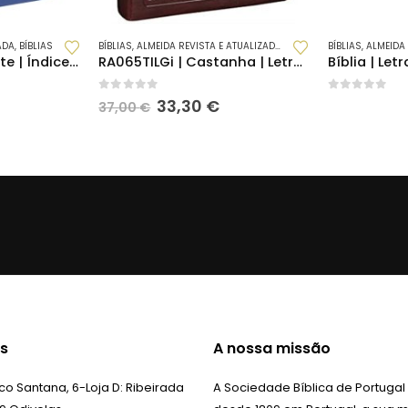
ADA
,
BÍBLIAS
BÍBLIAS
,
ALMEIDA REVISTA E ATUALIZADA
,
NOVIDADES
BÍBLIAS
,
ALMEIDA 
Bíblia | Letra Gigante | Índice Digital | Tricolor (RA065TILGI)
RA065TILGi | Castanha | Letra Grande
0
out of 5
0
out of 5
O
O
O
33,30
€
37,00
€
reço
preço
preço
tual
original
atual
:
era:
é:
6,90 €.
37,00 €.
33,30 €.
s
A nossa missão
o Santana, 6-Loja D:
Ribeirada
A Sociedade Bíblica de Portugal