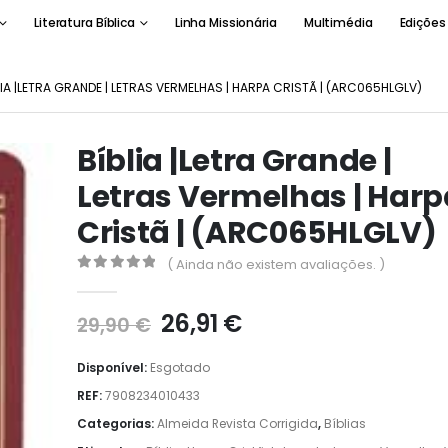
Literatura Bíblica
Linha Missionária
Multimédia
Edições
LIA |LETRA GRANDE | LETRAS VERMELHAS | HARPA CRISTÃ | (ARC065HLGLV)
Bíblia |Letra Grande |
Letras Vermelhas | Harp
Cristã | (ARC065HLGLV)
( Ainda não existem avaliações. )
0
out of 5
O
O
26,91
€
29,90
€
preço
preço
original
atual
Disponível:
Esgotado
era:
é:
REF:
7908234010433
29,90 €.
26,91 €.
Categorias:
Almeida Revista Corrigida
,
Bíblias