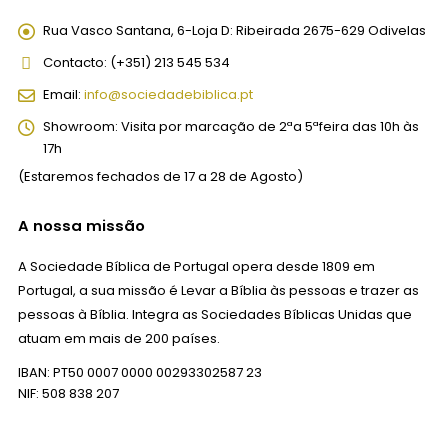
Rua Vasco Santana, 6-Loja D:
Ribeirada 2675-629 Odivelas
Contacto:
(+351) 213 545 534
Email:
info@sociedadebiblica.pt
Showroom:
Visita por marcação de 2ªa 5ªfeira das 10h às
17h
(Estaremos fechados de 17 a 28 de Agosto)
A nossa missão
A Sociedade Bíblica de Portugal opera desde 1809 em
Portugal, a sua missão é Levar a Bíblia às pessoas e trazer as
pessoas à Bíblia. Integra as Sociedades Bíblicas Unidas que
atuam em mais de 200 países.
IBAN: PT50 0007 0000 00293302587 23
NIF: 508 838 207