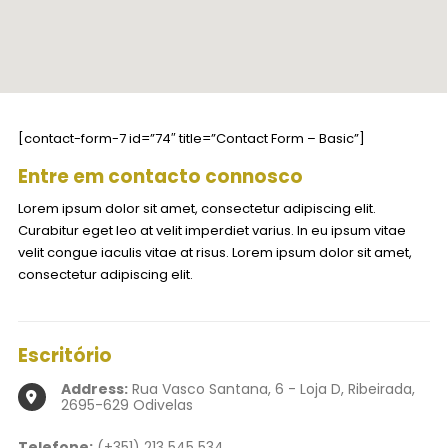
[contact-form-7 id=”74″ title=”Contact Form – Basic”]
Entre em contacto connosco
Lorem ipsum dolor sit amet, consectetur adipiscing elit.
Curabitur eget leo at velit imperdiet varius. In eu ipsum vitae
velit congue iaculis vitae at risus. Lorem ipsum dolor sit amet,
consectetur adipiscing elit.
Escritório
Address:
Rua Vasco Santana, 6 - Loja D, Ribeirada,
2695-629 Odivelas
Telefone:
(+351) 213 545 534